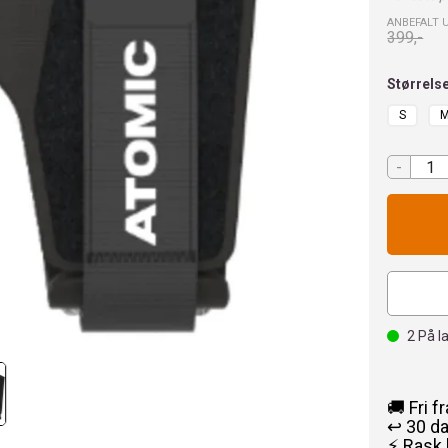
ANBEFALT 
399,-
Størrels
S
-
2
På l
🚚 Fri f
↩️ 30 d
⚡ Rask 