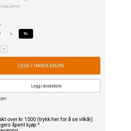
UTSALGSPRIS
e
M
L
XL
+
Legg i ønskeliste
ager
rakt over kr 1500 (trykk her for å se vilkår)
agers åpent kjøp
*
levering