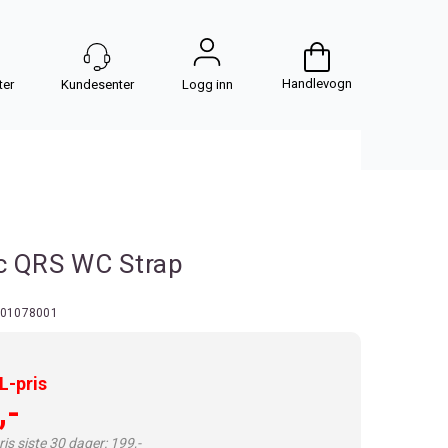
Handlevogn
Logg inn
c QRS WC Strap
01078001
-pris
,-
is siste 30 dager: 199,-