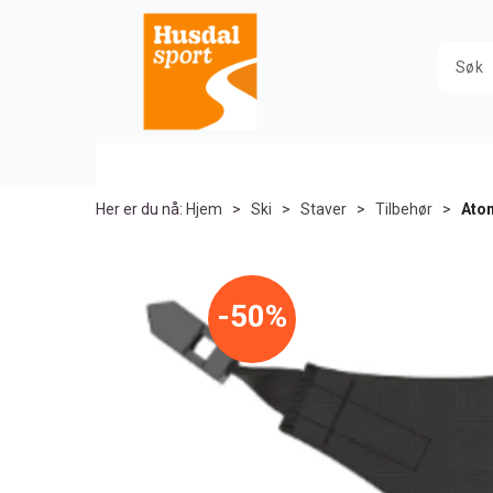
Her er du nå:
Hjem
>
Ski
>
Staver
>
Tilbehør
>
Ato
50%