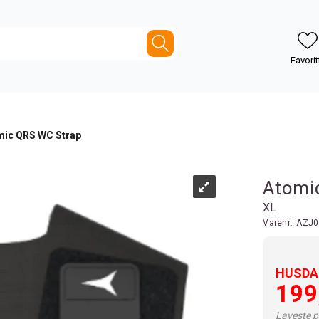
mic QRS WC Strap
Atomi
XL
Varenr:
AZJ0
HUSDAL
199
Laveste pr