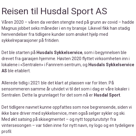
Reisen til Husdal Sport AS
Våren 2020 – våren da verden stengte ned på grunn av covid – hadde
Magnus jobbet seks måneder i en ny bransje. Likevel fikk han stadig
henvendelser fra tidligere kunder som ønsket hjelp med
sykkelreparasjoner på fritiden.
Det ble starten på
Husdals Sykkelservice
, som i begynnelsen ble
drevet fra garasjen hjemme. Høsten 2020 flyttet virksomheten inn i
lokalene i «Sentralen» i Fannrem sentrum, og
Husdals Sykkelservice
AS
ble etablert.
Allerede tidlig i 2021 ble det klart at plassen var for liten. På
sensommeren samme år utvidet vi til det som i dag er våre lokaler i
Sentralen. Dette la grunnlaget for det som nå er
Husdal Sport
.
Det tidligere navnet kunne oppfattes som noe begrensende, siden vi
ikke bare driver med sykkelservice, men også selger sykler og ski.
Med økt satsing på skisegmentet – og nytt toppturutstyr fra
vintersesongen – var tiden inne for nytt navn, ny logo og en tydeligere
profil.