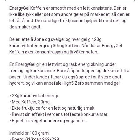
EnergyGel Koffein er smooth med en lett konsistens. Den er
ikke like tykk eller søt som andre geler på markedet, så den er
lett å få ned. De naturlige fruktjuicene hjelper til med det, og
de smaker godt.
De er lette å åpne og svelge, og hver gel gir 23g
karbohydratenergi og 30mg koffein. Når du tar EnergyGel
Koffein øker konsentrasjon og årvåkenheten.
En EnergyGel gir en lettvint og rask energiøkning under
trening og konkurranse. Bare å åpne toppen og drikke rett fra
posen. Under lange ritt bør du også sørge for å være godt
hydrert, og vi kan anbefale High5 Zero sammen med gel.
• 23g karbohydrat energi.
• Med Koffein, 30mg.
• Ekte fruktjuice for en lett og naturlig smak.
• Bevist sin effekt i verdens tøffeste konkurranser.
• Egnet for vegetarianere og veganere.
Innhold pr 100 gram:
• Energi (kj/kcal) 969/228