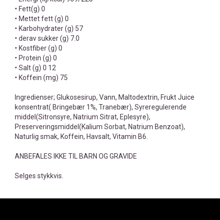
• Fett(g) 0
• Mettet fett (g) 0
• Karbohydrater (g) 57
• derav sukker (g) 7.0
• Kostfiber (g) 0
• Protein (g) 0
• Salt (g) 0 12
• Koffein (mg) 75
Ingredienser; Glukosesirup, Vann, Maltodextrin, Frukt Juice
konsentrat( Bringebær 1%, Tranebær), Syreregulerende
middel(Sitronsyre, Natrium Sitrat, Eplesyre),
Preserveringsmiddel(Kalium Sorbat, Natrium Benzoat),
Naturlig smak, Koffein, Havsalt, Vitamin B6.
ANBEFALES IKKE TIL BARN OG GRAVIDE
Selges stykkvis.