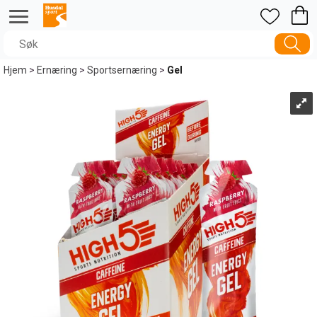
Hjem
>
Ernæring
>
Sportsernæring
>
Gel