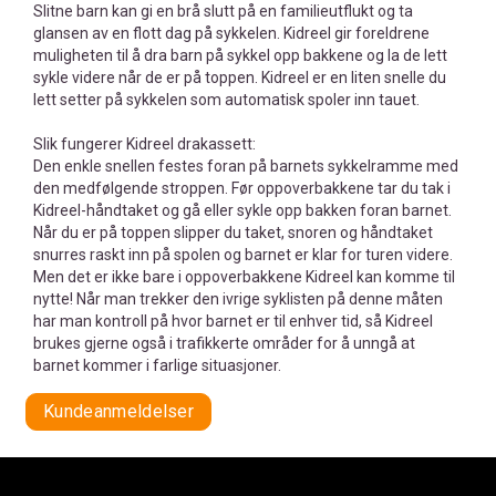
Slitne barn kan gi en brå slutt på en familieutflukt og ta
glansen av en flott dag på sykkelen. Kidreel gir foreldrene
muligheten til å dra barn på sykkel opp bakkene og la de lett
sykle videre når de er på toppen. Kidreel er en liten snelle du
lett setter på sykkelen som automatisk spoler inn tauet.
Slik fungerer Kidreel drakassett:
Den enkle snellen festes foran på barnets sykkelramme med
den medfølgende stroppen. Før oppoverbakkene tar du tak i
Kidreel-håndtaket og gå eller sykle opp bakken foran barnet.
Når du er på toppen slipper du taket, snoren og håndtaket
snurres raskt inn på spolen og barnet er klar for turen videre.
Men det er ikke bare i oppoverbakkene Kidreel kan komme til
nytte! Når man trekker den ivrige syklisten på denne måten
har man kontroll på hvor barnet er til enhver tid, så Kidreel
brukes gjerne også i trafikkerte områder for å unngå at
barnet kommer i farlige situasjoner.
Kundeanmeldelser