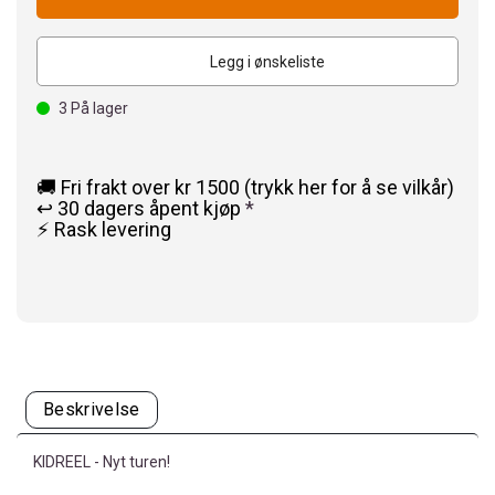
Legg i ønskeliste
3
På lager
🚚 Fri frakt over kr 1500 (trykk her for å se vilkår)
↩️ 30 dagers åpent kjøp
*
⚡ Rask levering
Beskrivelse
KIDREEL - Nyt turen!