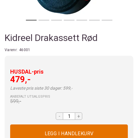
Kidreel Drakassett Rød
Varenr:
46001
HUSDAL-pris
479,-
Laveste pris siste 30 dager: 599,-
ANBEFALT UTSALGSPRIS
599,-
-
+