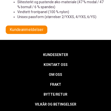
Slitesterkt og pustende øko-materiale (47 % modal / 47
% bomull / 6 % spandex)
Vindtett frontpanel (100 % nylon)
Unisex passform (størrelser 2/YXXS, 4/YXS, 6/YS)
Kundeanmeldelser
KUNDESENTER
KONTAKT OSS
OM OSS
FRAKT
BYTTE/RETUR
VILKÅR OG BETINGELSER