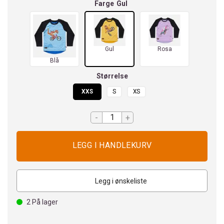
Farge
Gul
Gul
Rosa
Blå
Størrelse
XXS
S
XS
-
+
Legg i ønskeliste
2
På lager