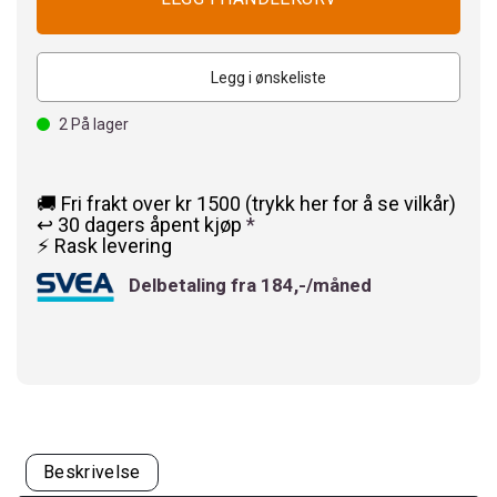
Legg i ønskeliste
2
På lager
🚚 Fri frakt over kr 1500 (trykk her for å se vilkår)
↩️ 30 dagers åpent kjøp
*
⚡ Rask levering
Delbetaling fra 184,-/måned
Beskrivelse