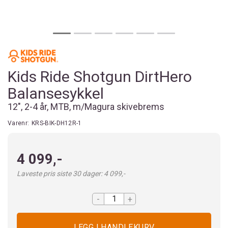
Kids Ride Shotgun DirtHero
Balansesykkel
12", 2-4 år, MTB, m/Magura skivebrems
Varenr:
KRS-BIK-DH12R-1
4 099,-
Laveste pris siste 30 dager: 4 099,-
-
+