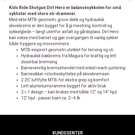
Kids Ride Shotgun Dirt Hero er balansesykkelen for små
syklister med store sti-drømmer.
Med ekte MTB-geometri, grove dekk og hydraulisk
skivebrems er den bygget for å gi mestring, kontroll og
sykkelglede – langt utenfor asfalt og gårdsplass. Dirt Hero
kan vokse med barnet og gjør overgangen til vanlig sykkel
både tryggere og morsommere.
MTB-inspirert geometri utviklet for terreng og sti
Hydraulisk bakbrems fra Magura for kraftig og lett
doserbar bremsing
Barnevennlig bremsehendel med enkel reach-justering
Barnesikker rotorbeskyttelse på skivebremsen
2.25" luftfylte MTB-for ekstra grep og komfort
Lett aluminiumsramme bygget for aktiv bruk
2-i-1 design – kan brukes med både 12" og 14" hjul
12" hjul - passer barn ca. 2–4 år
KUNDESENTER