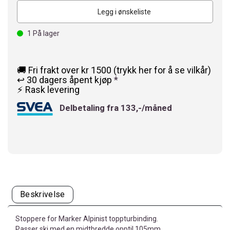
Legg i ønskeliste
1
På lager
🚚 Fri frakt over kr 1500 (trykk her for å se vilkår)
↩️ 30 dagers åpent kjøp
*
⚡ Rask levering
Delbetaling fra 133,-/måned
Beskrivelse
Stoppere for Marker Alpinist toppturbinding.
Passer ski med en midtbredde opptil 105mm