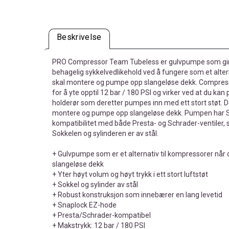
Beskrivelse
PRO Compressor Team Tubeless er gulvpumpe som gir 
behagelig sykkelvedlikehold ved å fungere som et alter
skal montere og pumpe opp slangeløse dekk. Compress
for å yte opptil 12 bar / 180 PSI og virker ved at du kan
holderør som deretter pumpes inn med ett stort støt. De
montere og pumpe opp slangeløse dekk. Pumpen har S
kompatibilitet med både Presta- og Schrader-ventiler, 
Sokkelen og sylinderen er av stål.
+ Gulvpumpe som er et alternativ til kompressorer når
slangeløse dekk
+ Yter høyt volum og høyt trykk i ett stort luftstøt
+ Sokkel og sylinder av stål
+ Robust konstruksjon som innebærer en lang levetid
+ Snaplock EZ-hode
+ Presta/Schrader-kompatibel
+ Makstrykk: 12 bar / 180 PSI