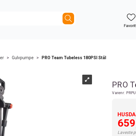
er
>
Gulvpumpe
>
PRO Team Tubeless 180PSI Stål
PRO T
Varenr:
PRPU
HUSDAL
659
Laveste pr