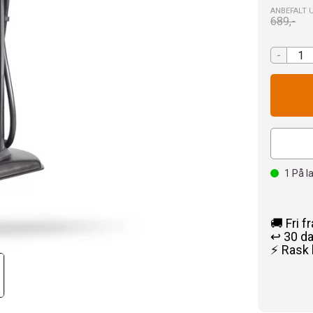
ANBEFALT 
689,-
-
1
På l
🚚 Fri f
↩️ 30 d
⚡ Rask 