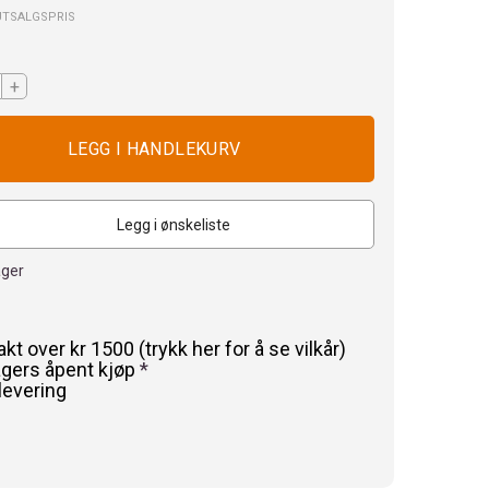
UTSALGSPRIS
+
Legg i ønskeliste
ager
rakt over kr 1500 (trykk her for å se vilkår)
agers åpent kjøp
*
levering