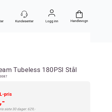
Handlevogn
Logg inn
eam Tubeless 180PSI Stål
0087
-pris
,-
is siste 30 dager: 629,-