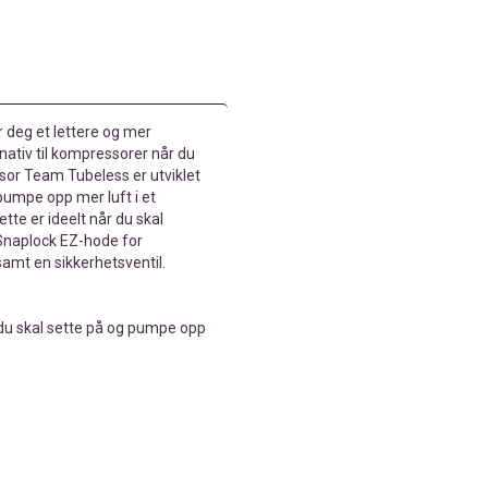
deg et lettere og mer
nativ til kompressorer når du
or Team Tubeless er utviklet
 pumpe opp mer luft i et
tte er ideelt når du skal
naplock EZ-hode for
samt en sikkerhetsventil.
 du skal sette på og pumpe opp