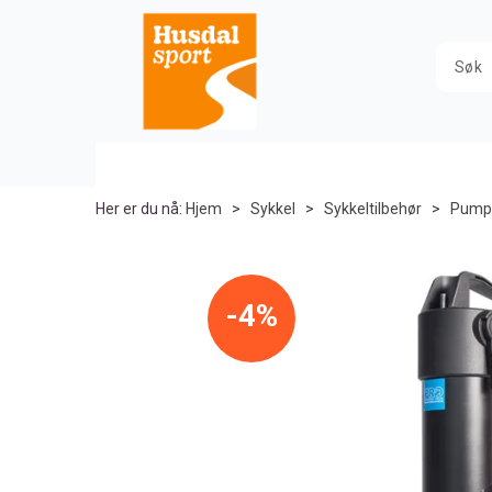
Her er du nå:
Hjem
>
Sykkel
>
Sykkeltilbehør
>
Pump
4%