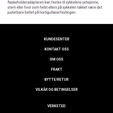
flaskeholderadapteren kan festes til sykkelens setepinne,
stem eller hvor som helst ellers på sykkelen takket være det
justerbare beltet på hurtigutløserfestingen.
KUNDESENTER
KONTAKT OSS
OM OSS
FRAKT
BYTTE/RETUR
VILKÅR OG BETINGELSER
VERKSTED