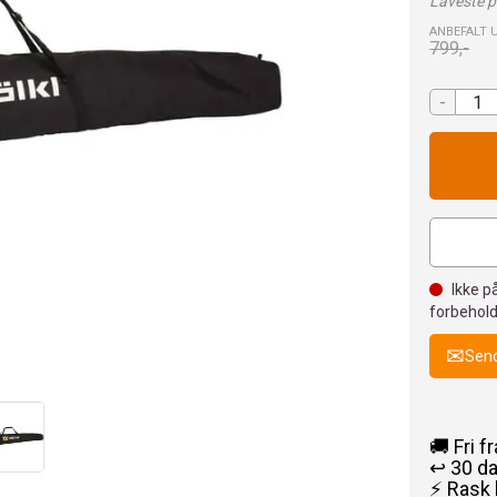
Laveste pr
ANBEFALT 
799,-
-
Ikke på
forbehold
Send
🚚 Fri f
↩️ 30 d
⚡ Rask 