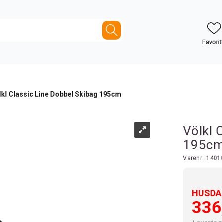
lkl Classic Line Dobbel Skibag 195cm
Völkl 
195c
Varenr:
1401
HUSDAL
336