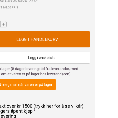
is siste 30 dager: 799,-
UTSALGSPRIS
+
Legg i ønskeliste
 lager (
5
dager leveringstid fra leverandør, med
 om at varen er på lager hos leverandøren)
 meg mail når varen er på lager
rakt over kr 1500 (trykk her for å se vilkår)
agers åpent kjøp
*
levering