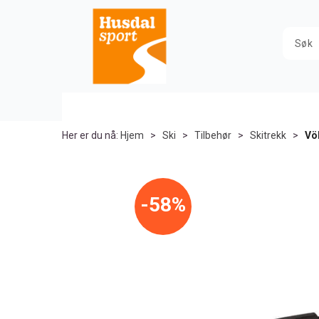
Her er du nå:
Hjem
>
Ski
>
Tilbehør
>
Skitrekk
>
Vö
58%