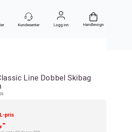
Handlevogn
Logg inn
Classic Line Dobbel Skibag
m
05
-pris
,-