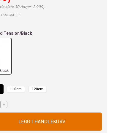
is siste 30 dager: 2 999,-
UTSALGSPRIS
d Tension/Black
d
Black
110cm
120cm
+