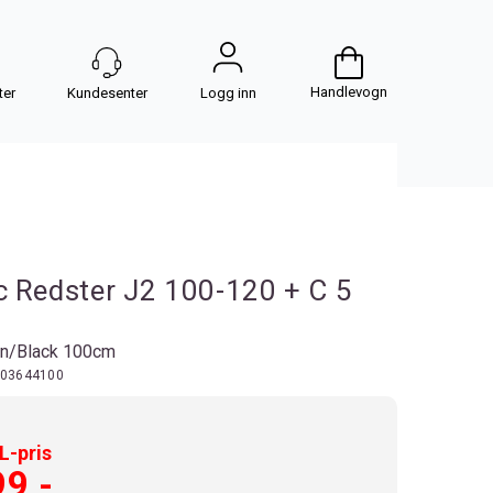
Handlevogn
Logg inn
 Redster J2 100-120 + C 5
on/Black 100cm
03644100
-pris
99,-