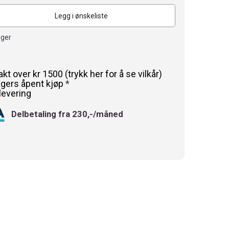
Legg i ønskeliste
ager
rakt over kr 1500 (trykk her for å se vilkår)
agers åpent kjøp
*
levering
Delbetaling fra 230,-/måned