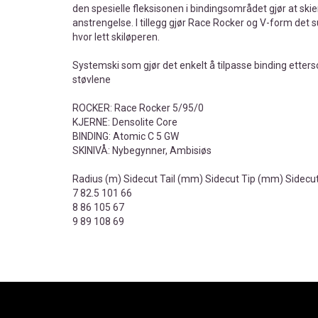
den spesielle fleksisonen i bindingsområdet gjør at sk
anstrengelse. I tillegg gjør Race Rocker og V-form det 
hvor lett skiløperen.
Systemski som gjør det enkelt å tilpasse binding etter
støvlene
ROCKER: Race Rocker 5/95/0
KJERNE: Densolite Core
BINDING: Atomic C 5 GW
SKINIVÅ: Nybegynner, Ambisiøs
Radius (m) Sidecut Tail (mm) Sidecut Tip (mm) Sidecu
7 82.5 101 66
8 86 105 67
9 89 108 69