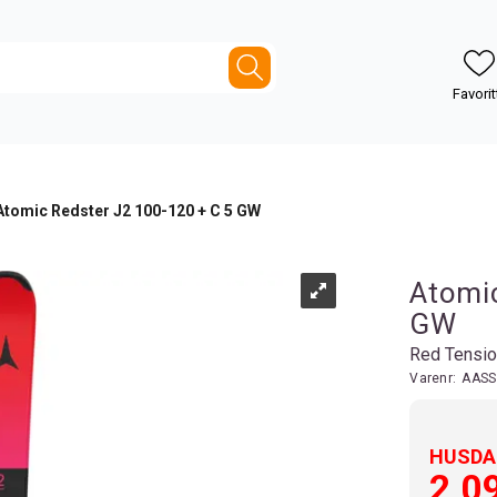
Atomic Redster J2 100-120 + C 5 GW
Atomic
GW
Red Tensi
Varenr:
AASS
HUSDAL
2 0