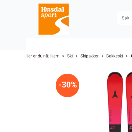
Her er du nå:
Hjem
>
Ski
>
Skipakker
>
Bakkeski
>
30%