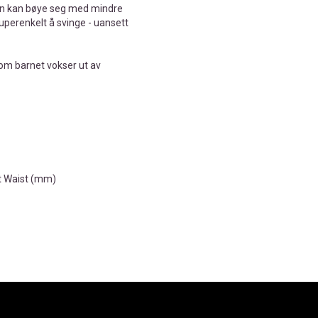
ien kan bøye seg med mindre
superenkelt å svinge - uansett
som barnet vokser ut av
t Waist (mm)