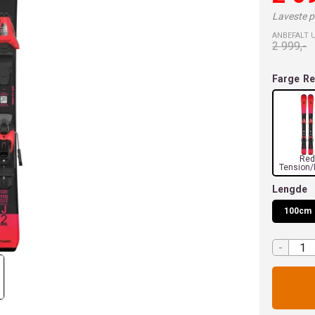
Laveste pr
ANBEFALT 
2 999,-
Farge
Re
Re
Tension/
Lengde
100cm
-