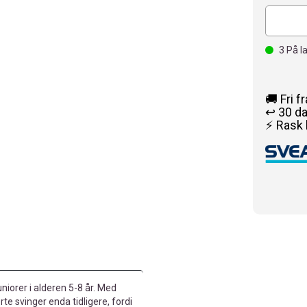
3
På l
🚚 Fri f
↩️ 30 d
⚡ Rask 
uniorer i alderen 5-8 år. Med
te svinger enda tidligere, fordi