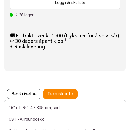
Legg i ønskeliste
2
På lager
🚚 Fri frakt over kr 1500 (trykk her for å se vilkår)
↩️ 30 dagers åpent kjøp
*
⚡ Rask levering
Beskrivelse
Teknisk info
16" x 1.75 ", 47-305mm, sort
CST - Allrounddekk