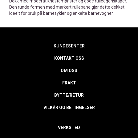
Dekk med moderat knastemønster og gode rulleegenskaper.
Den runde formen med markert rullebane gjør dette dekket
ideelt for bruk på barnesykler og enkelte barnevogner.
KUNDESENTER
KONTAKT OSS
OM OSS
FRAKT
BYTTE/RETUR
VILKÅR OG BETINGELSER
VERKSTED