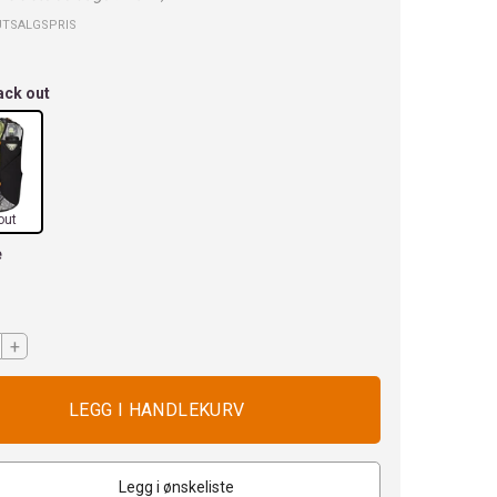
UTSALGSPRIS
ack out
out
e
+
Legg i ønskeliste