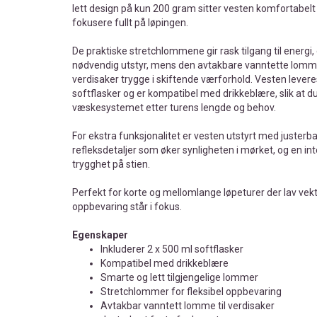
lett design på kun 200 gram sitter vesten komfortabelt t
fokusere fullt på løpingen.
De praktiske stretchlommene gir rask tilgang til energi,
nødvendig utstyr, mens den avtakbare vanntette lomm
verdisaker trygge i skiftende værforhold. Vesten leve
softflasker og er kompatibel med drikkeblære, slik at du
væskesystemet etter turens lengde og behov.
For ekstra funksjonalitet er vesten utstyrt med justerb
refleksdetaljer som øker synligheten i mørket, og en int
trygghet på stien.
Perfekt for korte og mellomlange løpeturer der lav vekt
oppbevaring står i fokus.
Egenskaper
Inkluderer 2 x 500 ml softflasker
Kompatibel med drikkeblære
Smarte og lett tilgjengelige lommer
Stretchlommer for fleksibel oppbevaring
Avtakbar vanntett lomme til verdisaker