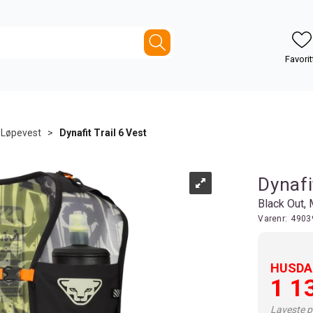
Løpevest
>
Dynafit Trail 6 Vest
Dynafi
Black Out,
Varenr:
4903
HUSDAL
1 1
Laveste pr