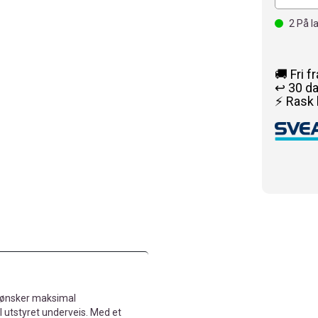
2
På l
🚚 Fri f
↩️ 30 d
⚡ Rask 
m ønsker maksimal
l utstyret underveis. Med et