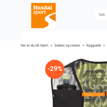
Her er du nå:
Hjem
>
Sekker og vesker
>
Ryggsekk
>
29%