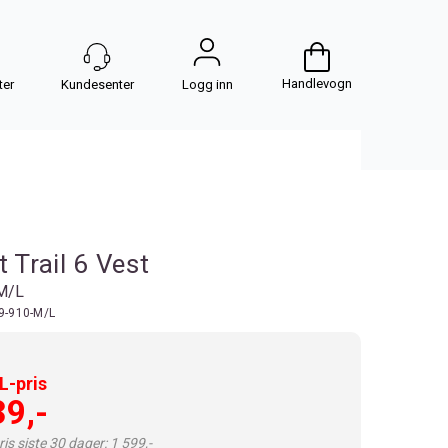
Handlevogn
Logg inn
t Trail 6 Vest
 M/L
9-910-M/L
-pris
39,-
is siste 30 dager: 1 599,-