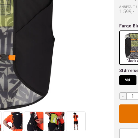
ANBEFALT 
1 599,-
Farge
Bl
Black 
Størrels
M/L
-