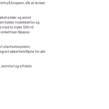
ett på kroppen, slik at du kan
 ekstra klær og annet
en holder mobiltelefon og
res med to myke 500 ml
 enkelt kan tilpasse
art stavfestesystem,
egrert sikkerhetsfløyte for økt
, komfort og effektiv