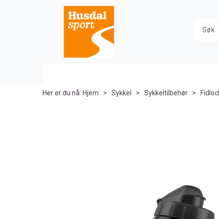
Her er du nå:
Hjem
>
Sykkel
>
Sykkeltilbehør
>
Fidloc