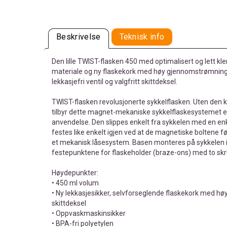
Beskrivelse
Teknisk info
Den lille TWIST-flasken 450 med optimalisert og lett k
materiale og ny flaskekork med høy gjennomstrømning
lekkasjefri ventil og valgfritt skittdeksel.
TWIST-flasken revolusjonerte sykkelflasken. Uten den 
tilbyr dette magnet-mekaniske sykkelflaskesystemet en 
anvendelse. Den slippes enkelt fra sykkelen med en e
festes like enkelt igjen ved at de magnetiske boltene
et mekanisk låsesystem. Basen monteres på sykkelen i
festepunktene for flaskeholder (braze-ons) med to skr
Høydepunkter:
• 450 ml volum
• Ny lekkasjesikker, selvforseglende flaskekork med høy
skittdeksel
• Oppvaskmaskinsikker
• BPA-fri polyetylen