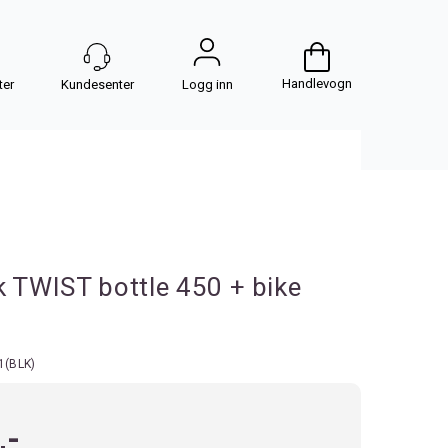
Handlevogn
Logg inn
k TWIST bottle 450 + bike
1(BLK)
,-