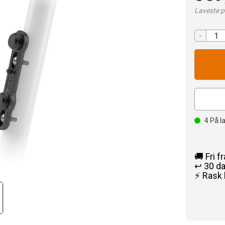
Laveste pr
-
4
På l
🚚 Fri f
↩️ 30 d
⚡ Rask 