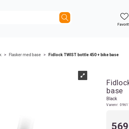
k
>
Flasker med base
>
Fidlock TWIST bottle 450 + bike base
Fidloc
base
Black
Varenr:
0961
569