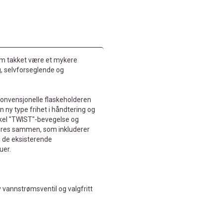
lem takket være et mykere
, selvforseglende og
konvensjonelle flaskeholderen
ny type frihet i håndtering og
nkel "TWIST"-bevegelse og
 føres sammen, som inkluderer
 de eksisterende
uer.
 vannstrømsventil og valgfritt