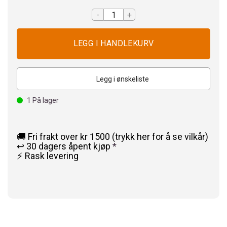
-
+
Legg i ønskeliste
1
På lager
🚚 Fri frakt over kr 1500 (trykk her for å se vilkår)
↩️ 30 dagers åpent kjøp
*
⚡ Rask levering