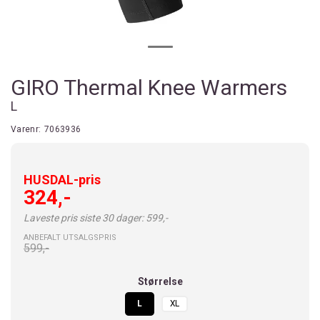
GIRO Thermal Knee Warmers
L
Varenr:
7063936
HUSDAL-pris
324,-
Laveste pris siste 30 dager: 599,-
ANBEFALT UTSALGSPRIS
599,-
Størrelse
L
XL