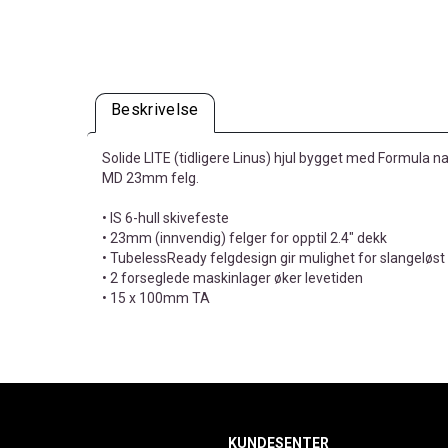
Beskrivelse
Solide LITE (tidligere Linus) hjul bygget med Formula nav
MD 23mm felg.
• IS 6-hull skivefeste
• 23mm (innvendig) felger for opptil 2.4" dekk
• TubelessReady felgdesign gir mulighet for slangeløst
• 2 forseglede maskinlager øker levetiden
• 15 x 100mm TA
KUNDESENTER