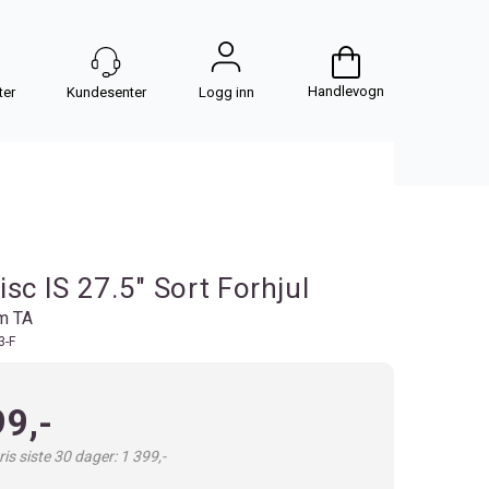
Handlevogn
Logg inn
isc IS 27.5" Sort Forhjul
m TA
3-F
99,-
is siste 30 dager: 1 399,-