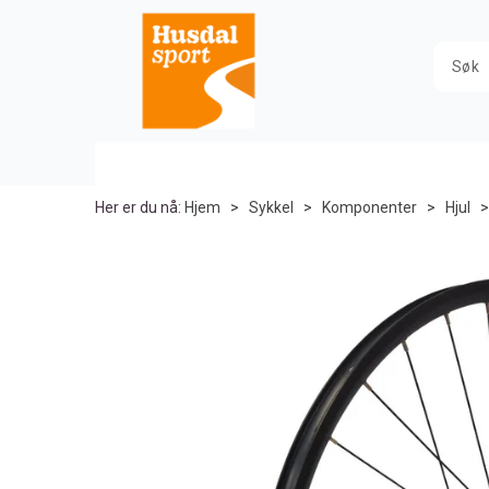
Her er du nå:
Hjem
>
Sykkel
>
Komponenter
>
Hjul