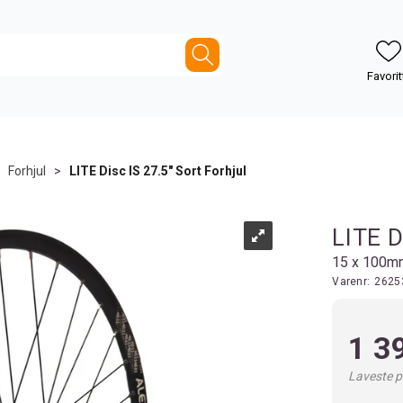
>
Forhjul
>
LITE Disc IS 27.5" Sort Forhjul
LITE D
15 x 100m
Varenr:
2625
1 3
Laveste pr