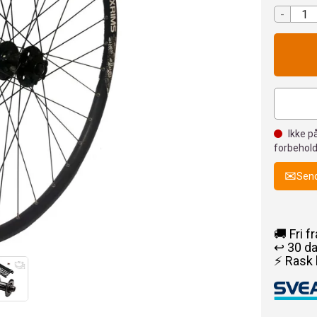
-
Ikke på
forbehold
Send
🚚 Fri f
↩️ 30 d
⚡ Rask 