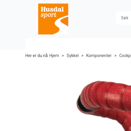
Her er du nå:
Hjem
>
Sykkel
>
Komponenter
>
Cockp