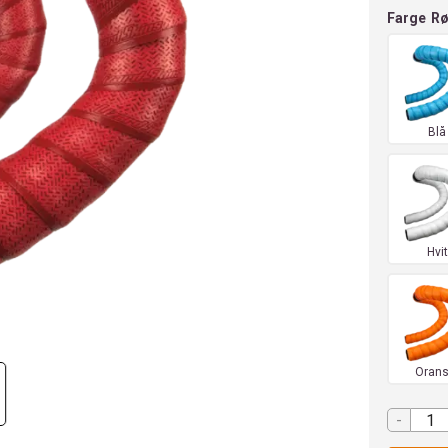
Farge
R
Blå
Hvit
Orans
-