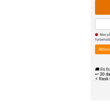
Ikke på
forbehold
Send
🚚 Fri f
↩️ 30 d
⚡ Rask 