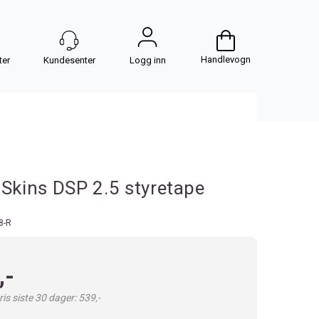
Handlevogn
Logg inn
 Skins DSP 2.5 styretape
8-R
,-
is siste 30 dager: 539,-