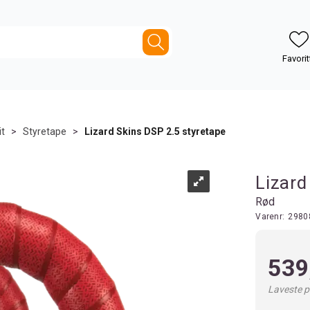
it
>
Styretape
>
Lizard Skins DSP 2.5 styretape
Lizard
Rød
Varenr:
2980
539
Laveste pr