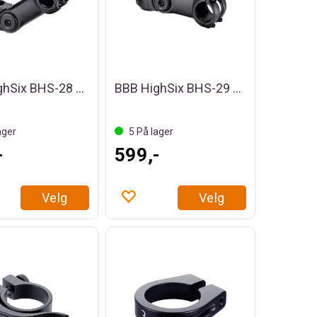
BBB HighSix BHS-28 Justerbar Stem
BBB HighSix BHS-29 Justerbar Stem
ager
5
På lager
-
599,-
Velg
Velg