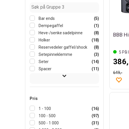
Bar ends
(5)
Dempegaffel
(1)
Heve-/senke sadelpinne
(8)
Holker
(18)
Reservedeler gaffel/shock
(8)
5
På l
Setepinneklemme
(3)
386,
Seter
(14)
Spacer
(11)
649,-
Pris
1 - 100
(16)
100 - 500
(97)
500 - 1 000
(31)