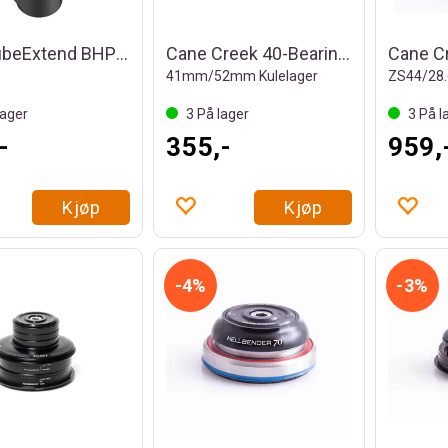
BBB TubeExtend BHP-22 Gaffelrørforlenger
Cane Creek 40-Bearing Kit ZN40
41mm/52mm Kulelager
ZS44/28.
ager
3
På lager
3
På l
-
355,-
959,
Kjøp
Kjøp
4%
3%