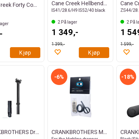
Cane Creek Hellbender 70 Complete
Cane Creek Forty Complete #BAA2202K
IS41/28.6/H9 IS52/40 black
2
På lager
2
På l
ager
1 349,-
1 54
-
1 399,-
1 599,-
Kjøp
Kjøp
6%
18%
CRANKBROTHERS Dropper post Highline 3
CRANKBROTHERS Maintenance kit