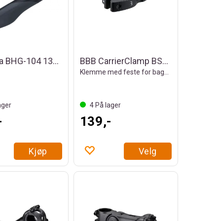
BBB Boa BHG-104 130/92mm Holker
BBB CarrierClamp BSP-99 Setepinneklemme
Klemme med feste for bagasjebrett
ager
4
På lager
-
139,-
Kjøp
Velg