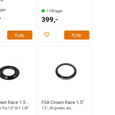
ver
ager
1
På lager
-
399,-
Kjøp
Kjøp
FSA Crown Race 1.5 NO.57E-1 reduction
FSA Crown Race 1.5"
fra 1.5" til 1-1/8"
1.5", 30 grader, alu