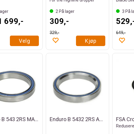
For the Highline dropper
Black/Sil
ager
2
På lager
3
På l
1 699,-
309,-
529,
329,-
649,-
Velg
Kjøp
Enduro B 543 2RS MAX Styrelager
Enduro B 5432 2RS AC Styrelager
Reduserer 