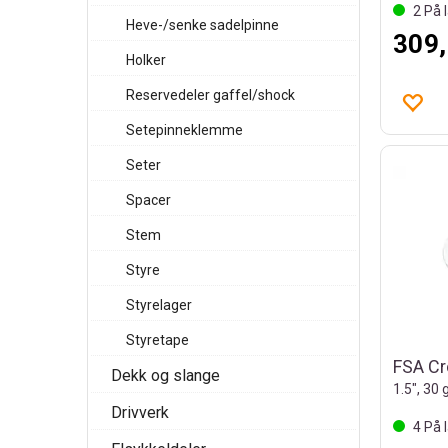
2
På l
Heve-/senke sadelpinne
309,
Holker
Reservedeler gaffel/shock
Setepinneklemme
Seter
Spacer
Stem
Styre
Styrelager
Styretape
Dekk og slange
1.5", 30 
Drivverk
4
På l