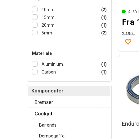
10mm
(2)
4
På l
15mm
(1)
Fra 
20mm
(1)
5mm
(2)
2 199,-
Materiale
Aluminium
(1)
Carbon
(1)
Komponenter
Bremser
Cockpit
Bar ends
Dempegaffel