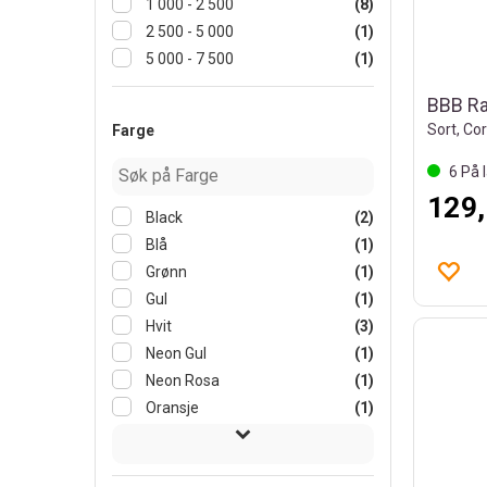
1 000 - 2 500
(8)
2 500 - 5 000
(1)
5 000 - 7 500
(1)
Sort, Co
Farge
6
På l
129,
Black
(2)
Blå
(1)
Grønn
(1)
Gul
(1)
Hvit
(3)
Neon Gul
(1)
Neon Rosa
(1)
Oransje
(1)