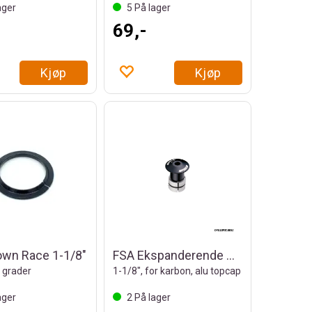
ager
5
På lager
69,-
Kjøp
Kjøp
own Race 1-1/8"
FSA Ekspanderende Styrekrone
0 grader
1-1/8", for karbon, alu topcap
ager
2
På lager