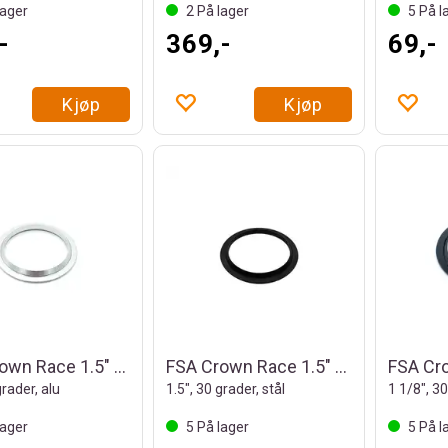
ager
2
På lager
5
På l
-
369,-
69,-
Kjøp
Kjøp
FSA Crown Race 1.5" NO.42
FSA Crown Race 1.5" NO.55/57
FSA Cr
grader, alu
1.5", 30 grader, stål
1 1/8", 3
ager
5
På lager
5
På l