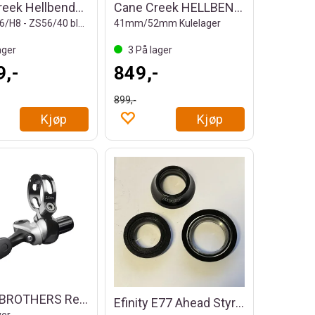
Cane Creek Hellbender 70 Complete
Cane Creek HELLBENDER-Bearing Kit
ZS44/28.6/H8 - ZS56/40 black
41mm/52mm Kulelager
ager
3
På lager
9,-
849,-
899,-
Kjøp
Kjøp
CRANKBROTHERS Remote For Highline
Efinity E77 Ahead Styrelager