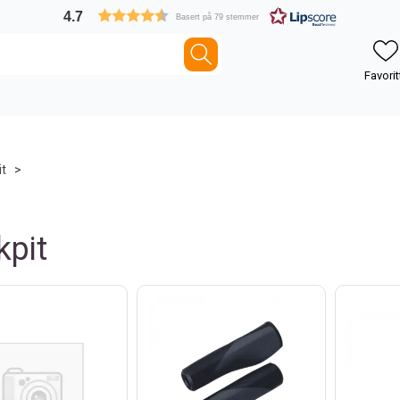
4.7
Basert på 79 stemmer
it
>
kpit