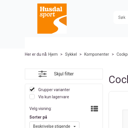
Her er du nå:
Hjem
>
Sykkel
>
Komponenter
>
Cockp
Skjul filter
Coc
Grupper varianter
Vis kun lagervare
Velg visning:
Sorter på
Beskrivelse stigende