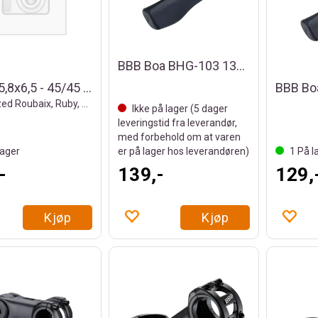
BBB Boa BHG-103 130mm Holker
36,8x45,8x6,5 - 45/45 Styrelager
Specialized Roubaix, Ruby, Diverge 2017+
Ikke på lager (
5
dager
leveringstid fra leverandør,
med forbehold om at varen
ager
er på lager hos leverandøren)
1
På l
-
139,-
129,
Kjøp
Kjøp