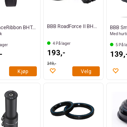
BBB RoadForce II BHS-08 Stem
BBB RaceRibbon BHT-01 Styretape
rk
Med hur
4
På lager
ager
5
På l
193,-
-
139,
349,-
Kjøp
Velg