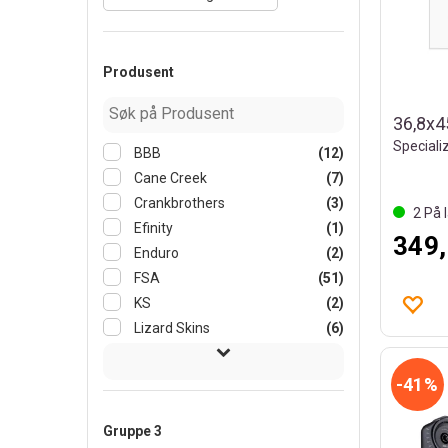
Produsent
BBB
(12)
Cane Creek
(7)
Crankbrothers
(3)
2
På l
Efinity
(1)
349,
Enduro
(2)
FSA
(51)
KS
(2)
Lizard Skins
(6)
41%
Gruppe 3