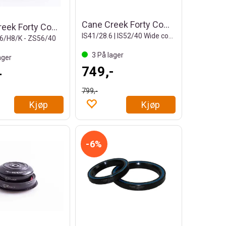
Cane Creek Forty Complete #BAA1175K
Cane Creek Forty Complete #BAA0533K
IS41/28.6 | IS52/40 Wide cover
6/H8/K - ZS56/40
3
På lager
ager
749,-
-
799,-
Kjøp
Kjøp
6%