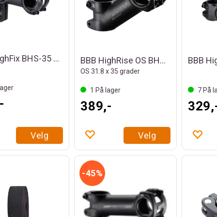
BBB HighFix BHS-35 Justerbar Stem
BBB HighRise OS BHS-25 Stem
OS 31.8 x 35 grader
ager
1
På lager
7
På l
-
389,-
329,
Velg
Velg
45%