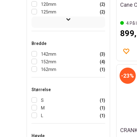
120mm
(2)
125mm
(2)
4
På l
899,
Bredde
142mm
(3)
152mm
(4)
162mm
(1)
23%
Størrelse
S
(1)
M
(1)
L
(1)
Høyde