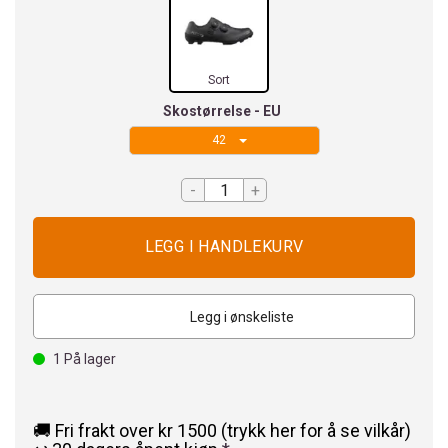
Sort
Skostørrelse - EU
42
-
+
Legg i ønskeliste
1
På lager
🚚 Fri frakt over kr 1500 (trykk her for å se vilkår)