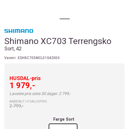
Shimano XC703 Terrengsko
Sort, 42
Varenr:
ESHXC703MCL01S42000
HUSDAL-pris
1 979,-
Laveste pris siste 30 dager: 2 799,-
ANBEFALT UTSALGSPRIS
2 799,-
Farge
Sort