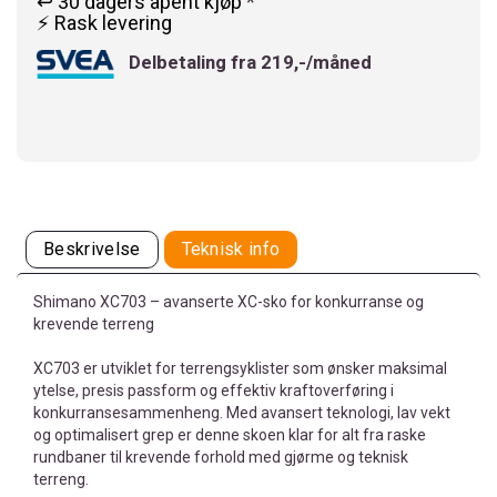
↩️ 30 dagers åpent kjøp
*
⚡ Rask levering
Delbetaling fra 219,-/måned
Beskrivelse
Teknisk info
Shimano XC703 – avanserte XC-sko for konkurranse og
krevende terreng
XC703 er utviklet for terrengsyklister som ønsker maksimal
ytelse, presis passform og effektiv kraftoverføring i
konkurransesammenheng. Med avansert teknologi, lav vekt
og optimalisert grep er denne skoen klar for alt fra raske
rundbaner til krevende forhold med gjørme og teknisk
terreng.