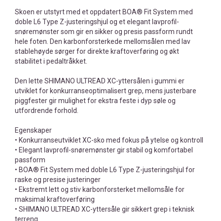
Skoen er utstyrt med et oppdatert BOA® Fit System med
doble L6 Type Z-justeringshjul og et elegant lavprofil-
snøremønster som gir en sikker og presis passform rundt
hele foten. Den karbonforsterkede mellomsålen med lav
stablehøyde sørger for direkte kraftoverføring og økt
stabilitet i pedaltråkket.
Den lette SHIMANO ULTREAD XC-yttersålen i gummi er
utviklet for konkurranseoptimalisert grep, mens justerbare
piggfester gir mulighet for ekstra feste i dyp søle og
utfordrende forhold.
Egenskaper
• Konkurranseutviklet XC-sko med fokus på ytelse og kontroll
• Elegant lavprofil-snøremønster gir stabil og komfortabel
passform
• BOA® Fit System med doble L6 Type Z-justeringshjul for
raske og presise justeringer
• Ekstremt lett og stiv karbonforsterket mellomsåle for
maksimal kraftoverføring
• SHIMANO ULTREAD XC-yttersåle gir sikkert grep i teknisk
terreng