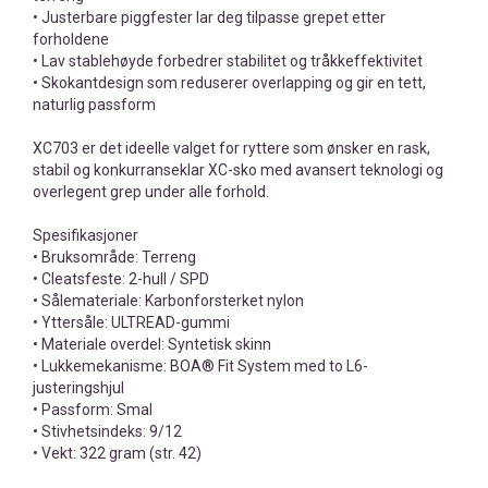
• Justerbare piggfester lar deg tilpasse grepet etter
forholdene
• Lav stablehøyde forbedrer stabilitet og tråkkeffektivitet
• Skokantdesign som reduserer overlapping og gir en tett,
naturlig passform
XC703 er det ideelle valget for ryttere som ønsker en rask,
stabil og konkurranseklar XC-sko med avansert teknologi og
overlegent grep under alle forhold.
Spesifikasjoner
• Bruksområde: Terreng
• Cleatsfeste: 2-hull / SPD
• Sålemateriale: Karbonforsterket nylon
• Yttersåle: ULTREAD-gummi
• Materiale overdel: Syntetisk skinn
• Lukkemekanisme: BOA® Fit System med to L6-
justeringshjul
• Passform: Smal
• Stivhetsindeks: 9/12
• Vekt: 322 gram (str. 42)