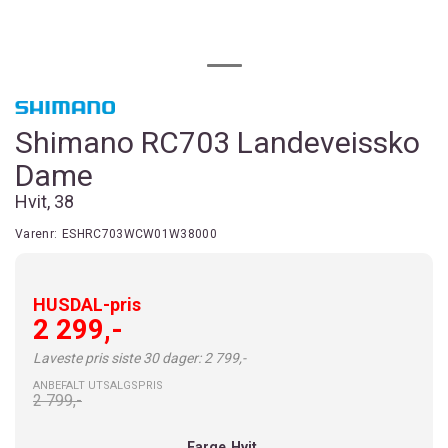
Shimano RC703 Landeveissko
Dame
Hvit, 38
Varenr:
ESHRC703WCW01W38000
HUSDAL-pris
2 299,-
Laveste pris siste 30 dager: 2 799,-
ANBEFALT UTSALGSPRIS
2 799,-
Farge
Hvit