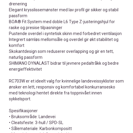
drenering
Elegant krysslissemønster med lav profil gir sikker og stabil
passform
BOA® Fit System med doble L6 Type Z-justeringshjul for
raske og presise tilpasninger
Pustende overdel i syntetisk skinn med forbedret ventilasjon
Integrert sømløs mellomsåle og overdel gir økt stabilitet og
komfort
Skokantdesign som reduserer overlapping og gir en tett,
naturlig passform
SHIMANO DYNALAST bidrar til jevnere pedaltråkk og bedre
energieffektivitet
RC703W er et ideelt valg for kvinnelige landeveissyklister som
ønsker en lett, responsiv og komfortabel konkurransesko
med teknologi hentet direkte fra toppnivået innen
sykkelsport.
Spesifikasjoner
• Bruksområde: Landevei
• Cleatsfeste: 3-hull / SPD-SL
• Sålemateriale: Karbonkompositt