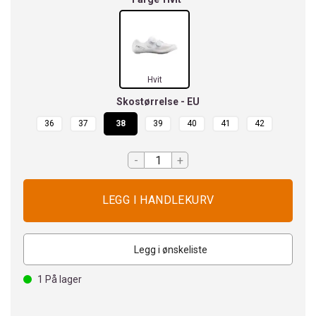
Hvit
Skostørrelse - EU
36
37
38
39
40
41
42
-
+
Legg i ønskeliste
1
På lager