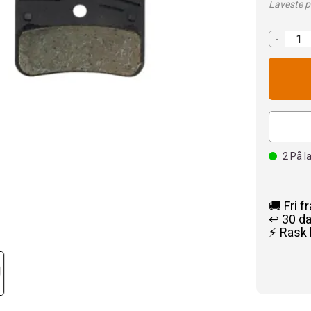
Laveste pr
-
2
På l
🚚 Fri f
↩️ 30 d
⚡ Rask 