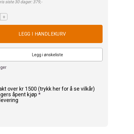
is siste 30 dager: 379,-
+
Legg i ønskeliste
ager
rakt over kr 1500 (trykk her for å se vilkår)
agers åpent kjøp
*
levering