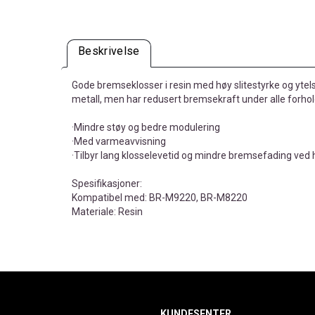
Beskrivelse
Gode bremseklosser i resin med høy slitestyrke og ytels
metall, men har redusert bremsekraft under alle forhold.
·Mindre støy og bedre modulering
·Med varmeavvisning
·Tilbyr lang klosselevetid og mindre bremsefading ved h
Spesifikasjoner:
Kompatibel med: BR-M9220, BR-M8220
Materiale: Resin
KUNDESENTER