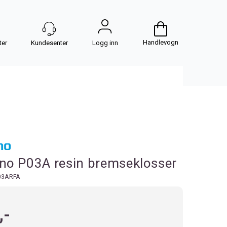
Handlevogn
Logg inn
no P03A resin bremseklosser
03ARFA
,-