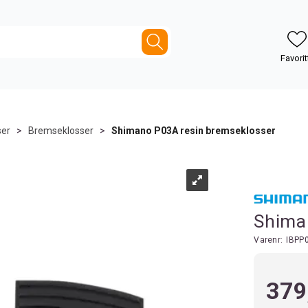
er
>
Bremseklosser
>
Shimano P03A resin bremseklosser
Shima
Varenr:
IBPP
379