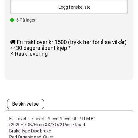
Legg i ønskeliste
6
På lager
🚚 Fri frakt over kr 1500 (trykk her for å se vilkår)
↩️ 30 dagers åpent kjøp
*
⚡ Rask levering
Beskrivelse
Fit: Level TL/Level T/Level/Level ULT/TLM B1
(2020+)/DB/Elixir/XX/XO/2 Piece Road
Brake type Disc brake
Pad Organic pad, Quiet