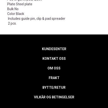
Plate Steel plate
Bulk No
Color Black
 Includes guide pin, clip & pad spreader
 2 pcs.
KUNDESENTER
KONTAKT OSS
OM OSS
FRAKT
BYTTE/RETUR
VILKÅR OG BETINGELSER