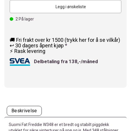
Legg i ønskeliste
2
På lager
🚚 Fri frakt over kr 1500 (trykk her for å se vilkår)
↩️ 30 dagers åpent kjøp
*
⚡ Rask levering
Delbetaling fra 138,-/måned
Beskrivelse
Suomi Fat Freddie W348 er et bredt og stabilt piggdekk
utviklet for sikre vinterturer på snø og is. Med 348 stålpigger