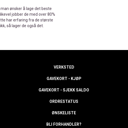
m man ønsker å lage det beste
Allikevel jobber de med over 80%
te har erfaring fra de største
kk, så lager de også det.
VERKSTED
GAVEKORT - KJØP
GAVEKORT - SJEKK SALDO
ORDRESTATUS
ØNSKELISTE
BLI FORHANDLER?