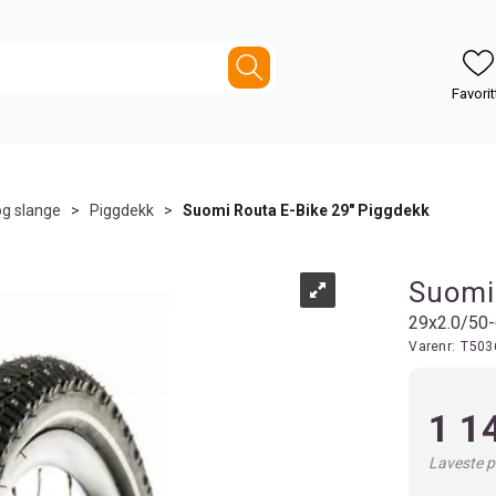
og slange
>
Piggdekk
>
Suomi Routa E-Bike 29" Piggdekk
Suomi 
29x2.0/50-6
Varenr:
T503
1 1
Laveste pr