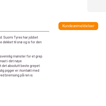
Kundeanmeldelser
tid. Suomi Tyres har jobbet
dekket til snø og is for den
vennlig mønster for et grep
nast i det nøye
 det absolutt beste grepet.
mulig pigger er i kontakt med
ved bremsing på ren is.