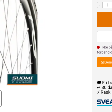
-
Ikke på
forbehold
Send
🚚 Fri f
↩️ 30 d
⚡ Rask 