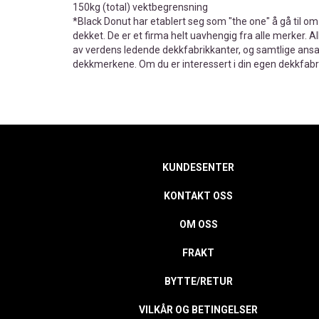
150kg (total) vektbegrensning
*Black Donut har etablert seg som "the one" å gå til o
dekket. De er et firma helt uavhengig fra alle merker. 
av verdens ledende dekkfabrikkanter, og samtlige ansat
dekkmerkene. Om du er interessert i din egen dekkfabri
KUNDESENTER
KONTAKT OSS
OM OSS
FRAKT
BYTTE/RETUR
VILKÅR OG BETINGELSER