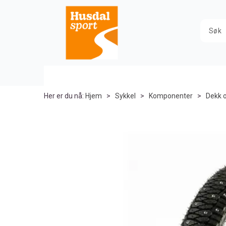
Her er du nå:
Hjem
>
Sykkel
>
Komponenter
>
Dekk 