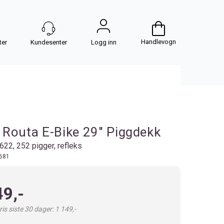
Handlevogn
Logg inn
Routa E-Bike 29" Piggdekk
22, 252 pigger, refleks
681
49,-
is siste 30 dager: 1 149,-