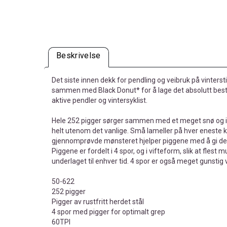
Beskrivelse
Det siste innen dekk for pendling og veibruk på vinters
sammen med Black Donut* for å lage det absolutt beste 
aktive pendler og vintersyklist.
Hele 252 pigger sørger sammen med et meget snø og is
helt utenom det vanlige. Små lameller på hver eneste k
gjennomprøvde mønsteret hjelper piggene med å gi det
Piggene er fordelt i 4 spor, og i vifteform, slik at flest 
underlaget til enhver tid. 4 spor er også meget gunstig 
50-622
252 pigger
Pigger av rustfritt herdet stål
4 spor med pigger for optimalt grep
60TPI