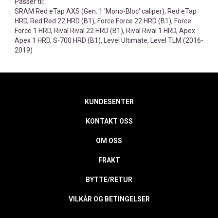
Passer til:
SRAM Red eTap AXS (Gen. 1 'Mono-Bloc' caliper), Red eTap
HRD, Red Red 22 HRD (B1), Force Force 22 HRD (B1), Force
Force 1 HRD, Rival Rival 22 HRD (B1), Rival Rival 1 HRD, Apex
Apex 1 HRD, S-700 HRD (B1), Level Ultimate, Level TLM (2016-
2019)
KUNDESENTER
KONTAKT OSS
OM OSS
FRAKT
BYTTE/RETUR
VILKÅR OG BETINGELSER