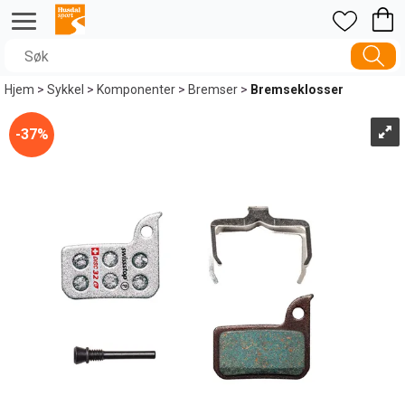
Hjem
>
Sykkel
>
Komponenter
>
Bremser
>
Bremseklosser
37%