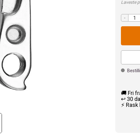
Laveste pr
-
Bestil
🚚 Fri f
↩️ 30 d
⚡ Rask 