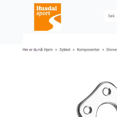
Her er du nå:
Hjem
>
Sykkel
>
Komponenter
>
Drivve