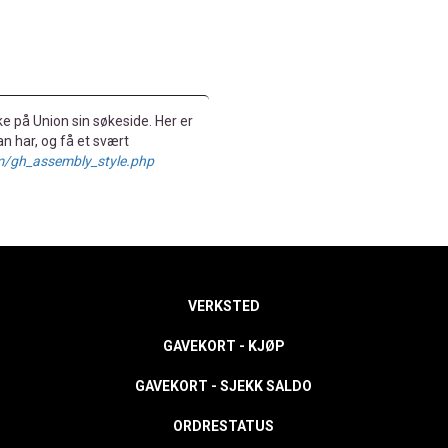
øke på Union sin søkeside. Her er
n har, og få et svært
m/gh_assembly_style.php
VERKSTED
GAVEKORT - KJØP
GAVEKORT - SJEKK SALDO
ORDRESTATUS