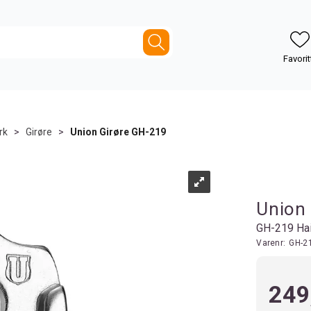
rk
>
Girøre
>
Union Girøre GH-219
Union
GH-219 Hai
Varenr:
GH-2
249