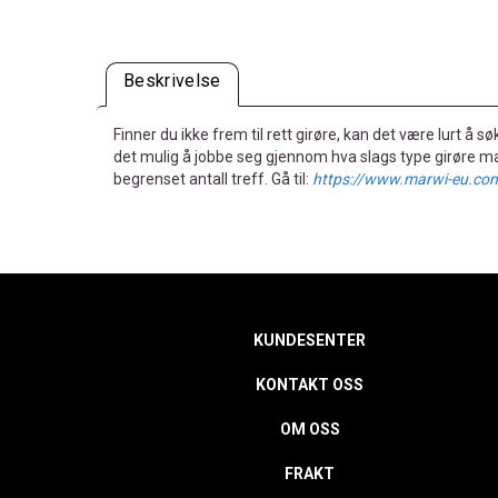
Beskrivelse
Finner du ikke frem til rett girøre, kan det være lurt å s
det mulig å jobbe seg gjennom hva slags type girøre ma
begrenset antall treff. Gå til:
https://www.marwi-eu.co
KUNDESENTER
KONTAKT OSS
OM OSS
FRAKT