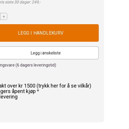
is siste 30 dager: 249,-
+
Legg i ønskeliste
lingsvare (
6
dagers leveringstid)
rakt over kr 1500 (trykk her for å se vilkår)
agers åpent kjøp
*
levering