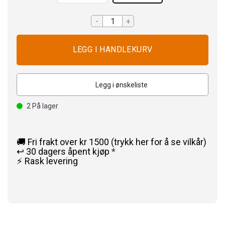
-
+
Legg i ønskeliste
2
På lager
🚚 Fri frakt over kr 1500 (trykk her for å se vilkår)
↩️ 30 dagers åpent kjøp
*
⚡ Rask levering