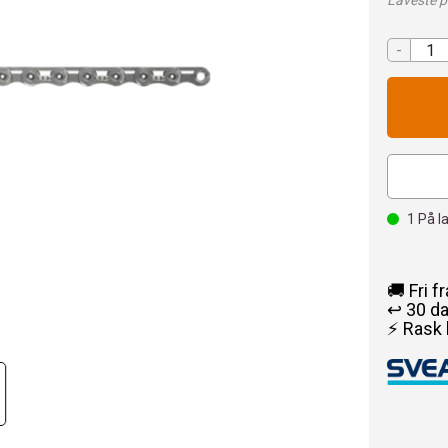
Laveste pr
-
1
På l
🚚 Fri f
↩️ 30 d
⚡ Rask 