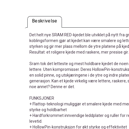
Beskrivelse
Det helt nye SRAM RED-kjedet ble utviklet på nytt fra 
koblingsformen gjør at kjedet kan være smalere og lett
styrken og gir mer plass mellom de ytre platene på kjed
Resultat: et roligere kjede med raskere, mer presise gir.
Sram tok det letteste og mest holdbare kjedet de noen 
lettere. Uten kompromisser. Deres HollowPin-konstruksj
en solid pinne, og utskjæringene i de ytre og indre platen
generasjon. Kan et kjede virkelig være lettere, raskere,
noe annet? Denne er det.
FUNKSJONER
+ Flattop-teknologi muliggjør et smalere kjede med mer 
styrke og holdbarhet
+ Hardforkrommet innvendige leddplater og ruller for re
levetid.
+ HollowPin-konstruksjon for økt styrke og effektivitet