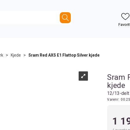
rk
>
Kjede
>
Sram Red AXS E1 Flattop Silver kjede
Sram R
kjede
12/13-delt
Varenr:
00.2
1 1