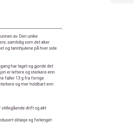
grunnen av. Den unike
ere, samtidig som det øker
et og tannhjulene på hver side.
gang har laget og gjorde det
on er lettere og sterkere enn
e faller 13 g fra forrige
 sterkere og mer holdbart enn
stillegående drift og økt
dusert slitasje og forlenget