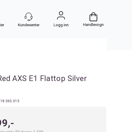
Handlevogn
Logg inn
ed AXS E1 Flattop Silver
518.065.015
99,-