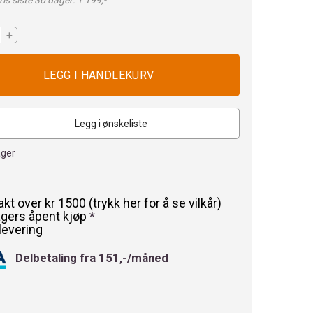
is siste 30 dager: 1 199,-
+
Legg i ønskeliste
ager
rakt over kr 1500 (trykk her for å se vilkår)
agers åpent kjøp
*
levering
Delbetaling fra 151,-/måned