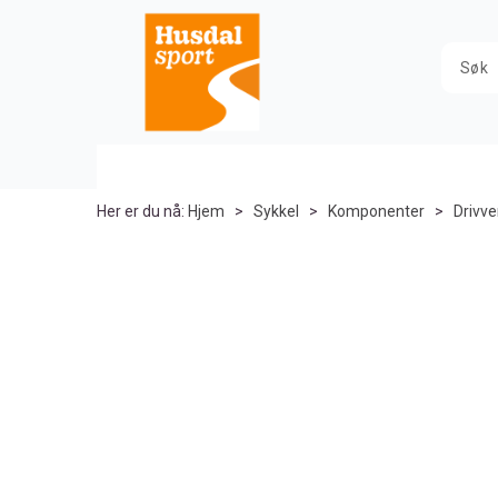
Her er du nå:
Hjem
>
Sykkel
>
Komponenter
>
Drivve