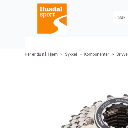
Her er du nå:
Hjem
>
Sykkel
>
Komponenter
>
Drivve