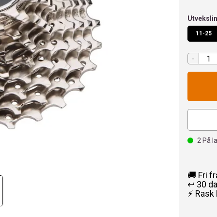
Utveksli
11-25
-
2
På l
🚚 Fri f
↩️ 30 d
⚡ Rask 