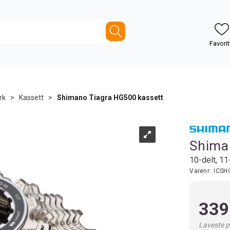
rk
>
Kassett
>
Shimano Tiagra HG500 kassett
Shima
10-delt, 11
Varenr:
ICSH
339
Laveste pr