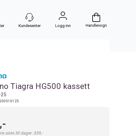
Handlevogn
Logg inn
no Tiagra HG500 kassett
-25
G50010125
,-
is siste 30 dager: 339,-