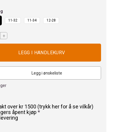
ng
11-32
11-34
12-28
+
Legg i ønskeliste
ager
rakt over kr 1500 (trykk her for å se vilkår)
agers åpent kjøp
*
levering