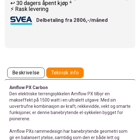
↩️ 30 dagers åpent kjøp
*
⚡ Rask levering
Delbetaling fra 2806,-/måned
Beskrivelse
Teknisk info
Amflow PX Carbon
Den elektriske terrengsykkelen Amflow PX tilbyr en
makseffekt på 1500 watt i en ultralett utgave. Med sin
uovertrufne kombinasjon av kraft, rekkevidde, vekt og smarte
funksjoner, er denne banebrytende el-sykkelen bygget for
pionerene.
Amflow PXs rammedesign har banebrytende geometri som
gir en balansert ytelse, samtidig som den er både lett og