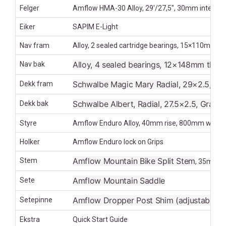
Felger
Amflow HMA-30 Alloy, 29'/27,5", 30mm internal 
Eiker
SAPIM E-Light
Nav fram
Alloy, 2 sealed cartridge bearings, 15×110mm thr
Alloy, 4 sealed bearings, 12×148mm thru-
Nav bak
Schwalbe Magic Mary Radial, 29×2.5, Gravi
Dekk fram
Schwalbe Albert, Radial, 27.5×2.5, Gravit
Dekk bak
Styre
Amflow Enduro Alloy, 40mm rise, 800mm wide,
Holker
Amflow Enduro lock on Grips
Amflow Mountain Bike Split Stem
Stem
, 35mm
Amflow Mountain Saddle
Sete
Amflow Dropper Post Shim (adjustable tr
Setepinne
Ekstra
Quick Start Guide