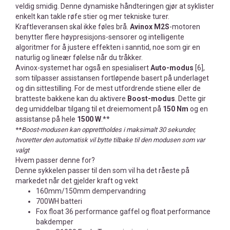
veldig smidig. Denne dynamiske håndteringen gjør at syklister
enkelt kan takle røfe stier og mer tekniske turer.
Kraftleveransen skal ikke føles brå.
Avinox M2S
-motoren
benytter flere høypresisjons-sensorer og intelligente
algoritmer for å justere effekten i sanntid, noe som gir en
naturlig og lineær følelse når du tråkker.
Avinox-systemet har også en spesialisert
Auto-modus
[6],
som tilpasser assistansen fortløpende basert på underlaget
og din sittestilling. For de mest utfordrende stiene eller de
bratteste bakkene kan du aktivere
Boost-modus
. Dette gir
deg umiddelbar tilgang til et dreiemoment på
150 Nm
og en
assistanse på hele
1500 W
.**
**
Boost-modusen kan opprettholdes i maksimalt 30 sekunder,
hvoretter den automatisk vil bytte tilbake til den modusen som var
valgt
Hvem passer denne for?
Denne sykkelen passer til den som vil ha det råeste på
markedet når det gjelder kraft og vekt
160mm/150mm dempervandring
700WH batteri
Fox float 36 performance gaffel og float performance
bakdemper