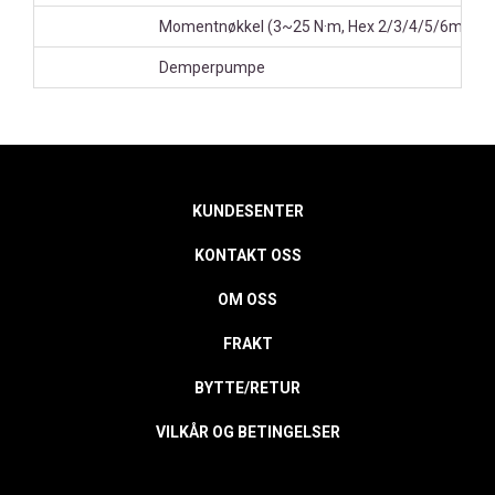
Momentnøkkel (3~25 N·m, Hex 2/3/4/5/6mm, T
Demperpumpe
KUNDESENTER
KONTAKT OSS
OM OSS
FRAKT
BYTTE/RETUR
VILKÅR OG BETINGELSER