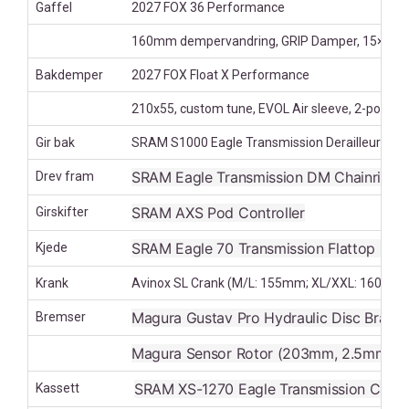
Gaffel
2027 FOX 36 Performance
160mm dempervandring, GRIP Damper, 15×11
Bakdemper
2027 FOX Float X Performance
210x55, custom tune, EVOL Air sleeve, 2-position
Gir bak
SRAM S1000 Eagle Transmission Derailleur
SRAM Eagle Transmission DM Chainring 3
Drev fram
SRAM AXS Pod Controller
Girskifter
SRAM Eagle 70 Transmission Flattop Cha
Kjede
Krank
Avinox SL Crank (M/L: 155mm; XL/XXL: 160mm
Magura Gustav Pro Hydraulic Disc Brake, 
Bremser
Magura Sensor Rotor (203mm, 2.5mm)
SRAM XS-1270 Eagle Transmission Casse
Kassett