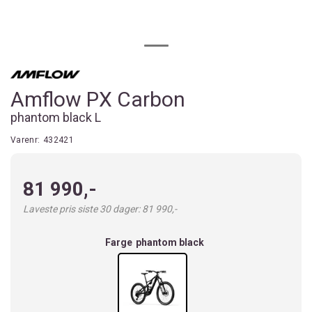
Amflow PX Carbon
phantom black L
Varenr:
432421
81 990,-
Laveste pris siste 30 dager: 81 990,-
Farge
phantom black