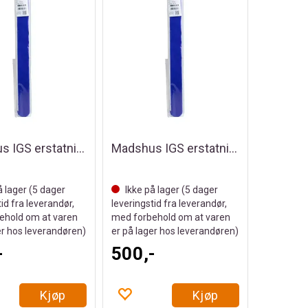
Madshus IGS erstatningsfell 42cm
Madshus IGS erstatningsfell 45cm
å lager (
5
dager
Ikke på lager (
5
dager
tid fra leverandør,
leveringstid fra leverandør,
ehold om at varen
med forbehold om at varen
er hos leverandøren)
er på lager hos leverandøren)
-
500,-
Kjøp
Kjøp