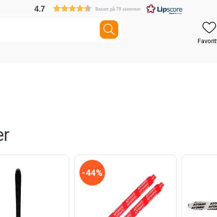
4.7
Basert på 79 stemmer
er
44%