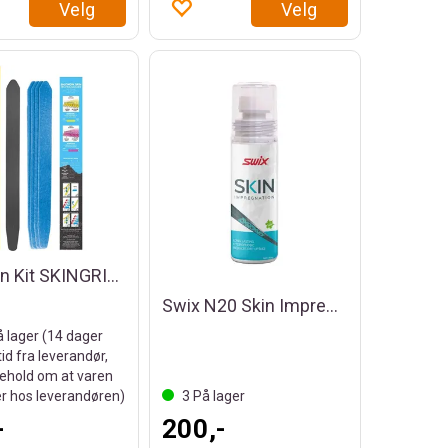
Velg
Velg
Salomon Kit SKINGRIP 44cm
Swix N20 Skin Impregnation
å lager (
14
dager
tid fra leverandør,
ehold om at varen
er hos leverandøren)
3
På lager
-
200,-