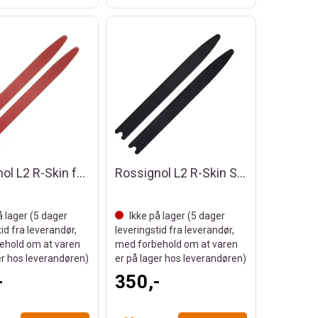
Rossignol L2 R-Skin feller rød
Rossignol L2 R-Skin Sport Sort
å lager (
5
dager
Ikke på lager (
5
dager
tid fra leverandør,
leveringstid fra leverandør,
ehold om at varen
med forbehold om at varen
er hos leverandøren)
er på lager hos leverandøren)
-
350,-