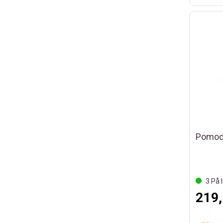
3
På l
219,