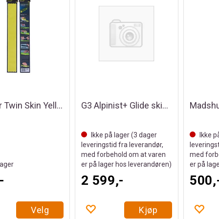
G3 Alpinist+ Glide skins 115mm L
Fischer Twin Skin Yellow Mohair Mix
Ikke på lager (
3
dager
Ikke p
leveringstid fra leverandør,
leverings
med forbehold om at varen
med forb
ager
er på lager hos leverandøren)
er på lag
-
2 599,-
500,
Velg
Kjøp