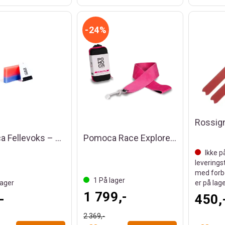
24%
Pomoca Fellevoks – Bicolor
Pomoca Race Explore 59mm/145cm Top Fix
Ikke p
leverings
med forb
1
På lager
ager
er på lag
1 799,-
-
450,
2 369,-