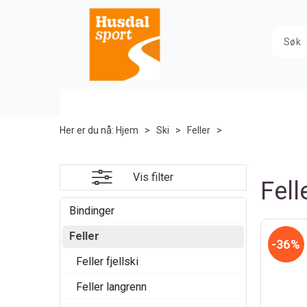
Her er du nå:
Hjem
>
Ski
>
Feller
>
Vis filter
Fell
Bindinger
Feller
36%
Feller fjellski
Feller langrenn