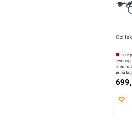
Colltex
Ikke p
leverings
med forb
er på la
699,