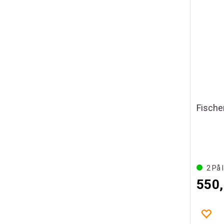
2
På l
550,