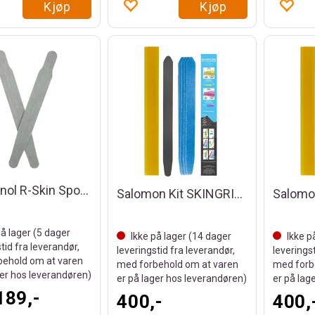
Kjøp
Kjøp
Rossignol R-Skin Sport 2.0 Grå
Salomon Kit SKINGRIP 39cm
å lager (
5
dager
Ikke på lager (
14
dager
Ikke p
tid fra leverandør,
leveringstid fra leverandør,
leverings
ehold om at varen
med forbehold om at varen
med forb
ger hos leverandøren)
er på lager hos leverandøren)
er på lag
189,-
400,-
400,