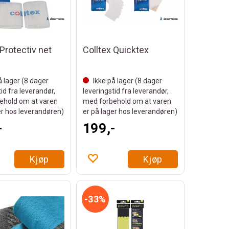
 Protectiv net
Colltex Quicktex
å lager (
8
dager
Ikke på lager (
8
dager
tid fra leverandør,
leveringstid fra leverandør,
ehold om at varen
med forbehold om at varen
er hos leverandøren)
er på lager hos leverandøren)
-
199,-
Kjøp
Kjøp
33%