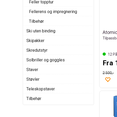
Feller topptur
Fellerens og impregnering
Tilbehør
Ski uten binding
Skipakker
Skredutstyr
12
På
Solbriller og goggles
Fra 
Staver
2 500,-
Støvler
Teleskopstaver
Tilbehør