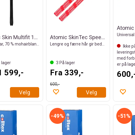
Atomic Skin Multifit 135mm
Atomic SkinTec Speed Skin AM
Tilpassbar, 70 % mohairblanding
Lengre og færre hår gir bedre glid
Ikke p
leverings
med forb
 lager
3
På lager
er på lag
1 599,-
Fra 339,-
600,
600,-
Velg
Velg
49%
51%