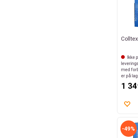
Ikke p
leverings
med forb
er på la
1 34
49%