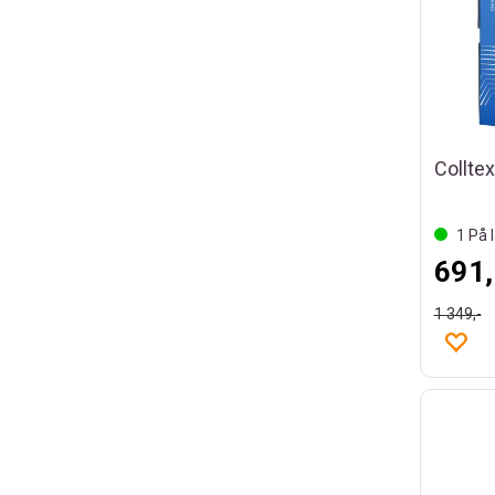
1
På l
691,
1 349,-