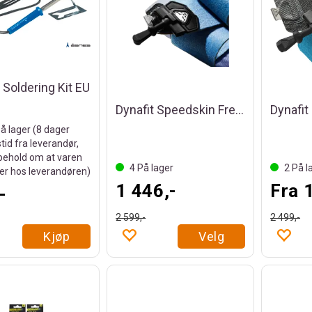
 Soldering Kit EU
Dynafit Speedskin Free 97/Radical 97
å lager (
8
dager
tid fra leverandør,
ehold om at varen
4
På lager
2
På l
ger hos leverandøren)
1 446,-
Fra 
-
2 599,-
2 499,-
Kjøp
Velg