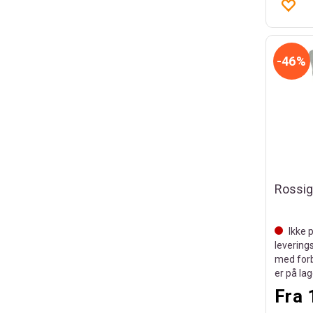
46%
Ikke p
leverings
med forb
er på la
Fra 