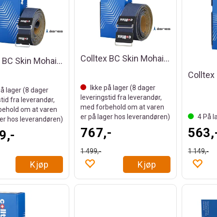
Colltex BC Skin Mohair 58X2000
Colltex BC Skin Mohair 45X2000
Ikke på lager (
8
dager
å lager (
8
dager
leveringstid fra leverandør,
tid fra leverandør,
med forbehold om at varen
ehold om at varen
er på lager hos leverandøren)
4
På l
ger hos leverandøren)
767,-
563,
9,-
1 499,-
1 149,-
Kjøp
Kjøp