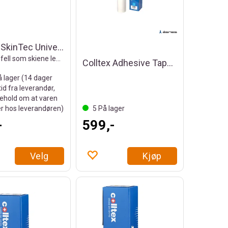
Atomic SkinTec Universal Skin AM
Universal fell som skiene leveres med
Colltex Adhesive Tape 150mm/4m
å lager (
14
dager
tid fra leverandør,
ehold om at varen
er hos leverandøren)
5
På lager
-
599,-
Velg
Kjøp