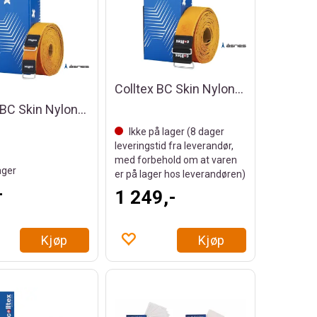
Colltex BC Skin Nylon 45X2000
Colltex BC Skin Nylon 35X2000
Ikke på lager (
8
dager
leveringstid fra leverandør,
med forbehold om at varen
ager
er på lager hos leverandøren)
-
1 249,-
Kjøp
Kjøp