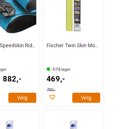
Dynafit Speedskin Ridge 95
Fischer Twin Skin Mohair Neony Wide
ager
4
På lager
1 882,-
469,-
700,-
Velg
Velg