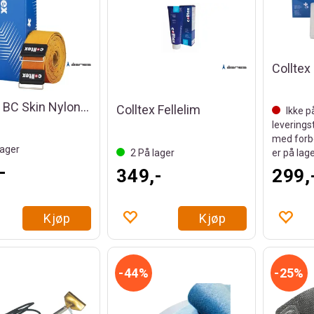
Colltex
Colltex BC Skin Nylon 58X2000
Colltex Fellelim
Ikke p
leverings
med forb
ager
2
På lager
er på lag
-
349,-
299,
Kjøp
Kjøp
44%
25%