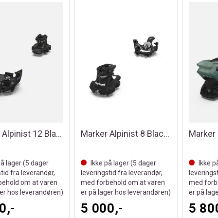
Marker Alpinist 12 Black u/stopper
Marker Alpinist 8 Black u/stopper
Marker 
å lager (
5
dager
Ikke på lager (
5
dager
Ikke p
tid fra leverandør,
leveringstid fra leverandør,
leverings
ehold om at varen
med forbehold om at varen
med forb
ger hos leverandøren)
er på lager hos leverandøren)
er på lag
0,-
5 000,-
5 80