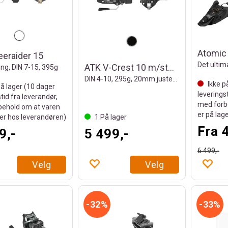
Atomic
eeraider 15
ATK V-Crest 10 m/stopper
ing, DIN 7-15, 395g
DIN 4-10, 295g, 20mm justering
Ikke p
å lager (
10
dager
leverings
tid fra leverandør,
med forb
ehold om at varen
er på lag
ger hos leverandøren)
1
På lager
Fra 
9,-
5 499,-
6 499,-
Velg
Velg
32%
33%