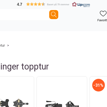
4.7
Basert på 79 stemmer
ptur
>
inger topptur
31%