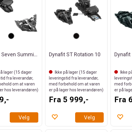
Dynafit Seven Summits+ Binding
Dynafit ST Rotation 10
Dynafit
å lager (
15
dager
Ikke på lager (
15
dager
Ikke p
tid fra leverandør,
leveringstid fra leverandør,
leverings
ehold om at varen
med forbehold om at varen
med forb
ger hos leverandøren)
er på lager hos leverandøren)
er på lag
9,-
Fra 5 999,-
Fra 
Velg
Velg