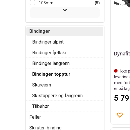
105mm
(5)
Bindinger
Bindinger alpint
Bindinger fjellski
Bindinger langrenn
Ikke p
Bindinger topptur
leverings
med forb
Skarejern
er på la
Skistoppere og fangreim
5 79
Tilbehør
Feller
Ski uten binding