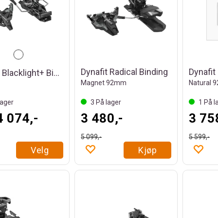
Dynafit Radical Binding
Dynafit Blacklight+ Binding
Magnet 92mm
Natural
ager
3
På lager
1
På l
4 074,-
3 480,-
3 75
5 099,-
5 599,-
Velg
Kjøp