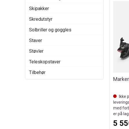
Skipakker
Skredutstyr
Solbriller og goggles
Staver
Støvler
Teleskopstaver
Tilbehør
Ikke p
leverings
med forb
er på la
5 55