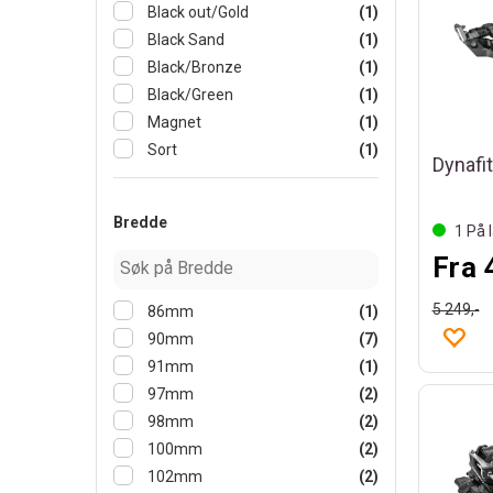
Black out/Gold
(1)
Black Sand
(1)
Black/Bronze
(1)
Black/Green
(1)
Magnet
(1)
Sort
(1)
Bredde
1
På l
Fra 
5 249,-
86mm
(1)
90mm
(7)
91mm
(1)
97mm
(2)
98mm
(2)
100mm
(2)
102mm
(2)