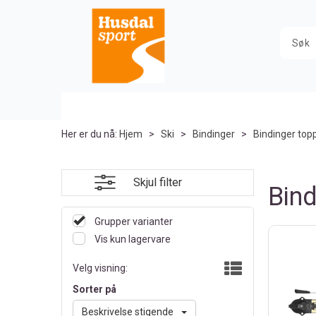
Her er du nå:
Hjem
>
Ski
>
Bindinger
>
Bindinger top
Skjul filter
Bind
Grupper varianter
Vis kun lagervare
Velg visning:
Sorter på
Beskrivelse stigende