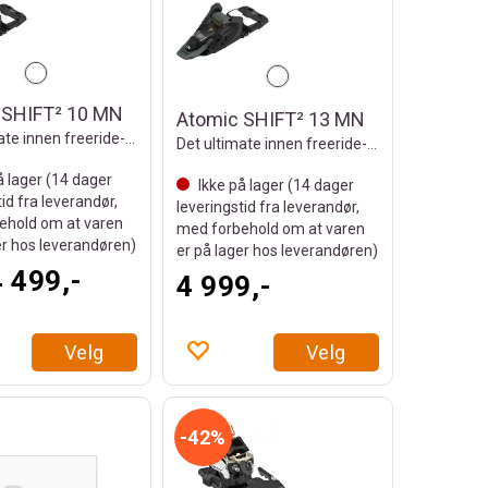
 SHIFT² 10 MN
Atomic SHIFT² 13 MN
Det ultimate innen freeride-touring
Det ultimate innen freeride-touring
å lager (
14
dager
Ikke på lager (
14
dager
tid fra leverandør,
leveringstid fra leverandør,
ehold om at varen
med forbehold om at varen
er hos leverandøren)
er på lager hos leverandøren)
4 499,-
4 999,-
Velg
Velg
42%