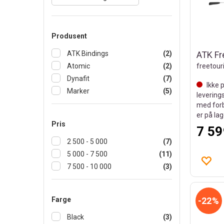
Produsent
ATK Bindings
(2)
ATK Fr
Atomic
(2)
freetour
Dynafit
(7)
Ikke p
Marker
(5)
leverings
med forb
er på la
Pris
7 59
2 500 - 5 000
(7)
5 000 - 7 500
(11)
7 500 - 10 000
(3)
Farge
22%
Black
(3)