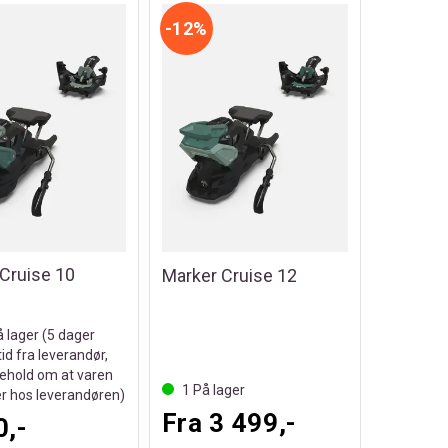
12%
Cruise 10
Marker Cruise 12
å lager (
5
dager
tid fra leverandør,
ehold om at varen
1
På lager
er hos leverandøren)
Fra 3 499,-
0,-