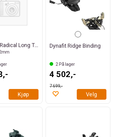
Dynafit Radical Long Travel Binding
Dynafit Ridge Binding
 92mm
ager
2
På lager
8,-
4 502,-
7 699,-
Kjøp
Velg