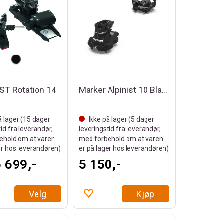
 ST Rotation 14
Marker Alpinist 10 Black u/stopper
å lager (
15
dager
Ikke på lager (
5
dager
tid fra leverandør,
leveringstid fra leverandør,
ehold om at varen
med forbehold om at varen
er hos leverandøren)
er på lager hos leverandøren)
6 699,-
5 150,-
Velg
Kjøp