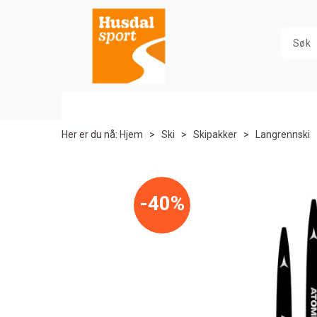
Her er du nå:
Hjem
>
Ski
>
Skipakker
>
Langrennski
40%