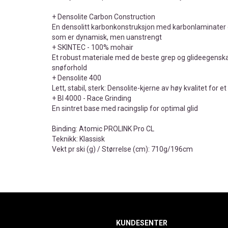
+ Densolite Carbon Construction
En densolitt karbonkonstruksjon med karbonlaminater o
som er dynamisk, men uanstrengt
+ SKINTEC - 100% mohair
Et robust materiale med de beste grep og glideegenskap
snøforhold
+ Densolite 400
Lett, stabil, sterk: Densolite-kjerne av høy kvalitet for e
+ BI 4000 - Race Grinding
En sintret base med racingslip for optimal glid
Binding: Atomic PROLINK Pro CL
Teknikk: Klassisk
Vekt pr ski (g) / Størrelse (cm): 710g/196cm
KUNDESENTER