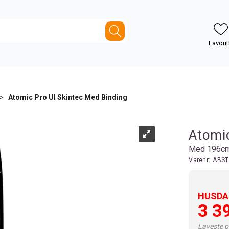
>
Atomic Pro Ul Skintec Med Binding
Atomic
Med 196c
Varenr:
ABST
HUSDAL
3 3
Laveste pr