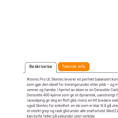
Beskrivelse
Teknisk info
Atomic Pro UL Skintec leverer en perfekt balansert komb
som gjør den ideell for treningsrunder etter jobb – 
venner og familie. I hjertet av skien er en Densolite C
Densolite 400-kjerne som gir et dynamisk, uanstrengt f
racesliping gir deg en flott glid, mens en litt bredere si
også Skintec for enkelhet: en ski som er klar til å gå ut
et sterkt grep og rask glid under alle snøforhold. Med E
kan bytte feller på sekunder uten verktøy.