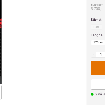
ANBEFALT 
5 700,-
Stivhet
Hard
Lengde
175cm
-
2
På l