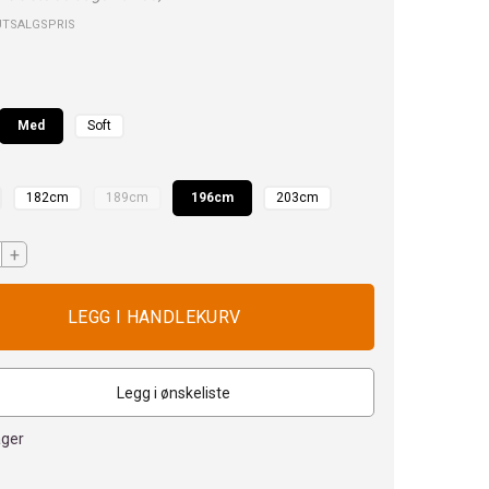
UTSALGSPRIS
Med
Soft
182cm
189cm
196cm
203cm
+
Legg i ønskeliste
ager