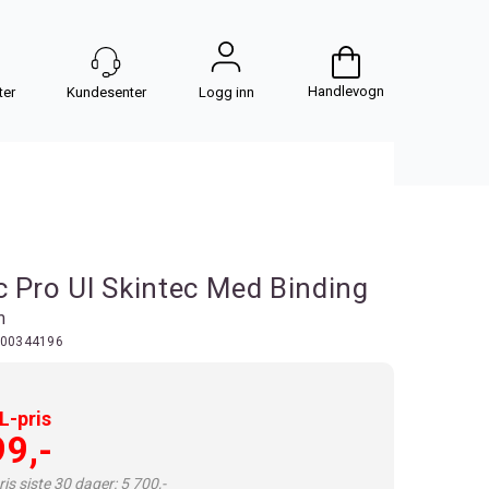
Handlevogn
Logg inn
 Pro Ul Skintec Med Binding
m
00344196
-pris
99,-
is siste 30 dager: 5 700,-