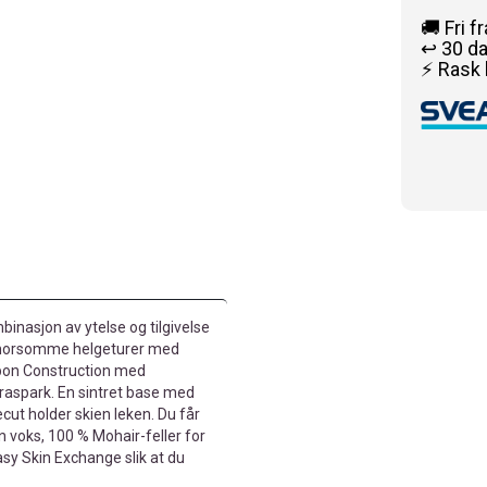
🚚 Fri f
↩️ 30 d
⚡ Rask 
inasjon av ytelse og tilgivelse
og morsomme helgeturer med
arbon Construction med
raspark. En sintret base med
decut holder skien leken. Du får
en voks, 100 % Mohair-feller for
asy Skin Exchange slik at du