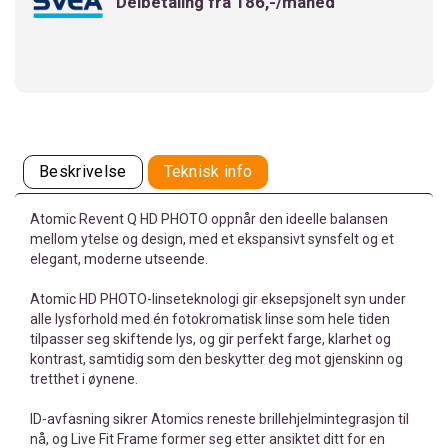
Delbetaling fra 186,-/måned
Beskrivelse
Teknisk info
Atomic Revent Q HD PHOTO oppnår den ideelle balansen
mellom ytelse og design, med et ekspansivt synsfelt og et
elegant, moderne utseende.
Atomic HD PHOTO-linseteknologi gir eksepsjonelt syn under
alle lysforhold med én fotokromatisk linse som hele tiden
tilpasser seg skiftende lys, og gir perfekt farge, klarhet og
kontrast, samtidig som den beskytter deg mot gjenskinn og
tretthet i øynene.
ID-avfasning sikrer Atomics reneste brillehjelmintegrasjon til
nå, og Live Fit Frame former seg etter ansiktet ditt for en