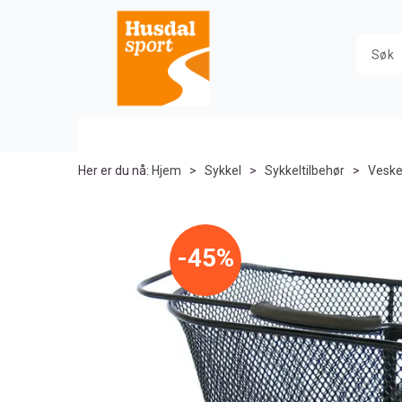
Her er du nå:
Hjem
>
Sykkel
>
Sykkeltilbehør
>
Veske
45%