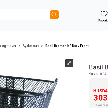
r og kurver
>
Sykkelkurv
>
Basil Bremen KF Kurv Front
Basil 
Varenr:
BAS1
HUSDAL
303
Laveste pr