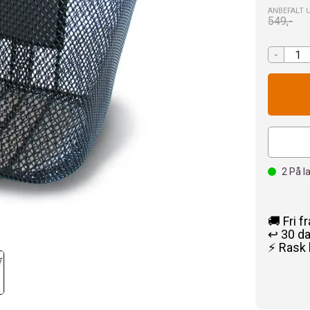
ANBEFALT 
549,-
-
2
På l
🚚 Fri f
↩️ 30 d
⚡ Rask 