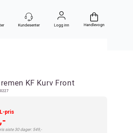
Handlevogn
Logg inn
Bremen KF Kurv Front
0227
-pris
,-
is siste 30 dager: 549,-