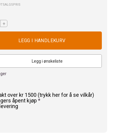
UTSALGSPRIS
+
Legg i ønskeliste
ager
rakt over kr 1500 (trykk her for å se vilkår)
agers åpent kjøp
*
levering