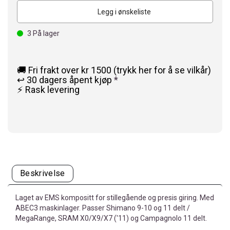
Legg i ønskeliste
3
På lager
🚚 Fri frakt over kr 1500 (trykk her for å se vilkår)
↩️ 30 dagers åpent kjøp
*
⚡ Rask levering
Beskrivelse
Laget av EMS kompositt for stillegående og presis giring. Med
ABEC3 maskinlager. Passer Shimano 9-10 og 11 delt /
MegaRange, SRAM X0/X9/X7 ('11) og Campagnolo 11 delt.