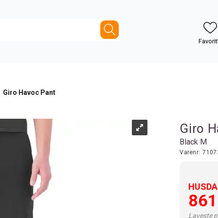
>
Giro Havoc Pant
Giro H
Black M
Varenr:
7107
HUSDAL
861
Laveste pr