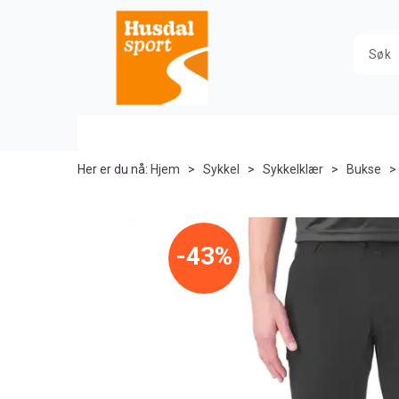
Her er du nå:
Hjem
>
Sykkel
>
Sykkelklær
>
Bukse
43%