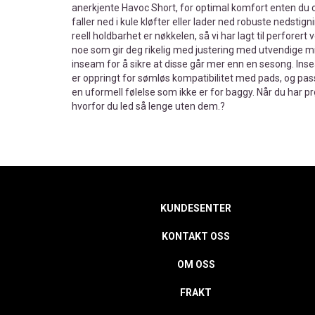
anerkjente Havoc Short, for optimal komfort enten du cr
faller ned i kule kløfter eller lader ned robuste nedstig
reell holdbarhet er nøkkelen, så vi har lagt til perforert
noe som gir deg rikelig med justering med utvendige midj
inseam for å sikre at disse går mer enn en sesong. I
er oppringt for sømløs kompatibilitet med pads, og pa
en uformell følelse som ikke er for baggy. Når du har p
hvorfor du led så lenge uten dem.?
KUNDESENTER
KONTAKT OSS
OM OSS
FRAKT