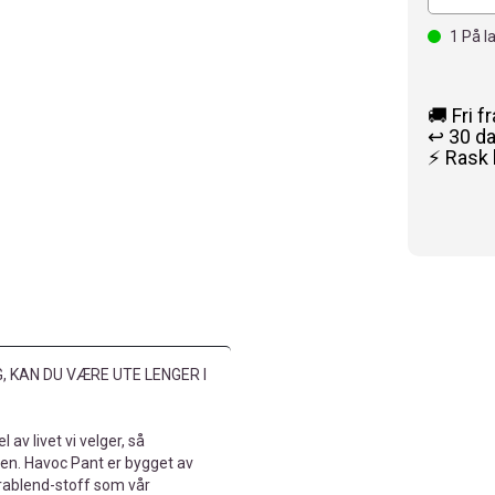
1
På l
🚚 Fri f
↩️ 30 d
⚡ Rask 
, KAN DU VÆRE UTE LENGER I
 av livet vi velger, så
en. Havoc Pant er bygget av
rablend-stoff som vår