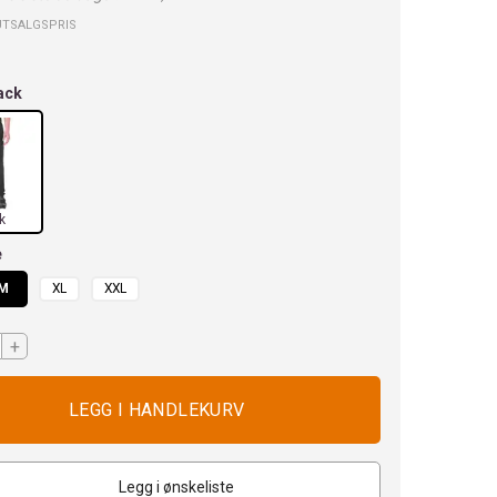
UTSALGSPRIS
ack
k
e
M
XL
XXL
+
Legg i ønskeliste