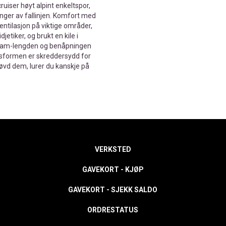
uiser høyt alpint enkeltspor,
ninger av fallinjen. Komfort med
 ventilasjon på viktige områder,
etiker, og brukt en kile i
nseam-lengden og benåpningen
ssformen er skreddersydd for
røvd dem, lurer du kanskje på
VERKSTED
GAVEKORT - KJØP
GAVEKORT - SJEKK SALDO
ORDRESTATUS