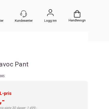
Handlevogn
Logg inn
avoc Pant
385
-pris
,-
is siste 30 dager: 1 499,-