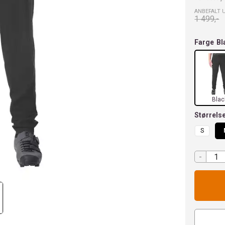
ANBEFALT 
1 499,-
Farge
Bl
Blac
Størrels
S
-