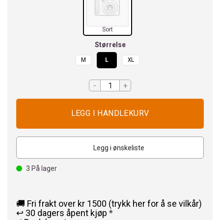
Sort
Størrelse
M
L
XL
-
+
Legg i ønskeliste
3
På lager
🚚 Fri frakt over kr 1500 (trykk her for å se vilkår)
↩️ 30 dagers åpent kjøp
*