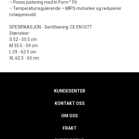
– Presis justering med In Form™ Fit
– Temperaturregulerende – MIPS motvirker og reduserer
rotasjonsvold
SPESIFIKASJON - Sertifisering: CE EN1077
Størrelser:
S 52 - 55.5 cm
M 55.5 - 59 cm
L 59 - 62.5 cm
XL 62.5 - 65 cm
KUNDESENTER
KONTAKT OSS
OM OSS
FRAKT