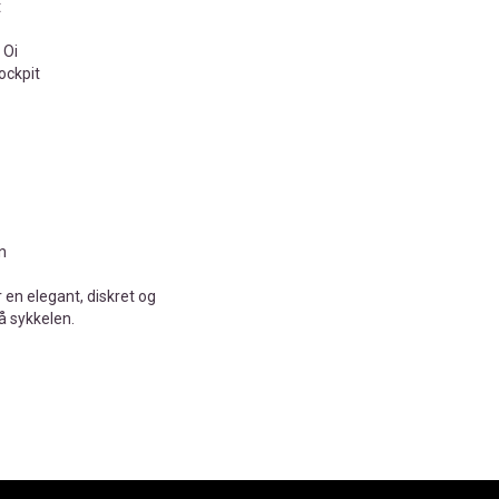
t
 Oi
ockpit
n
 en elegant, diskret og
å sykkelen.