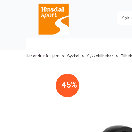
Her er du nå:
Hjem
>
Sykkel
>
Sykkeltilbehør
>
Tilbeh
45%