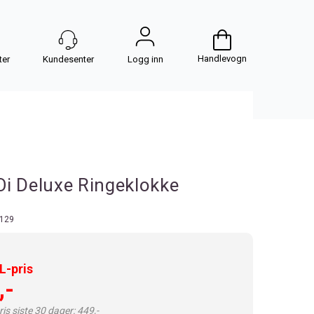
Handlevogn
Logg inn
i Deluxe Ringeklokke
129
-pris
,-
is siste 30 dager: 449,-