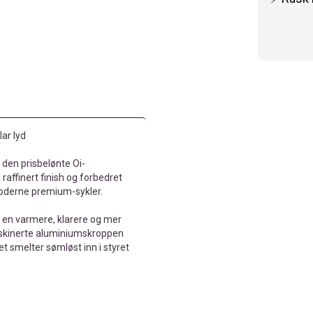
ar lyd
 den prisbelønte Oi-
raffinert finish og forbedret
g moderne premium-sykler.
 en varmere, klarere og mer
skinerte aluminiumskroppen
t smelter sømløst inn i styret