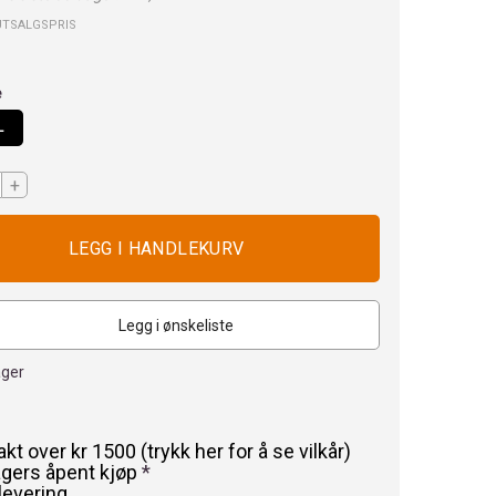
UTSALGSPRIS
e
L
+
Legg i ønskeliste
ager
rakt over kr 1500 (trykk her for å se vilkår)
agers åpent kjøp
*
levering