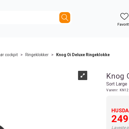
ør cockpit
>
Ringeklokker
>
Knog Oi Deluxe Ringeklokke
Knog O
Sort Large
Varenr:
KN12
HUSDAL
249
Laveste pr