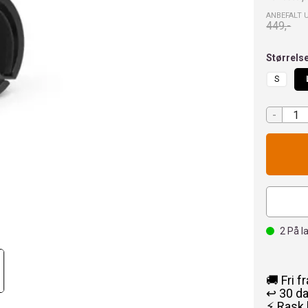
ANBEFALT 
449,-
Størrels
S
-
2
På l
🚚 Fri f
↩️ 30 d
⚡ Rask 