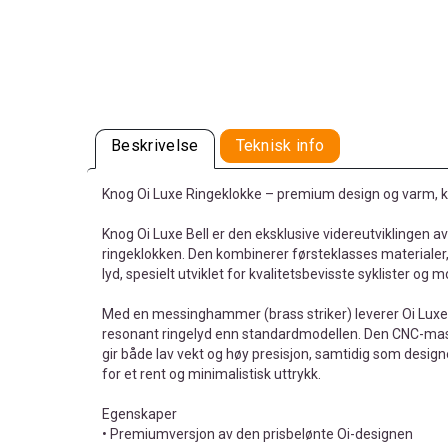
Beskrivelse
Teknisk info
Knog Oi Luxe Ringeklokke – premium design og varm, kl
Knog Oi Luxe Bell er den eksklusive videreutviklingen av
ringeklokken. Den kombinerer førsteklasses materialer, 
lyd, spesielt utviklet for kvalitetsbevisste syklister o
Med en messinghammer (brass striker) leverer Oi Luxe
resonant ringelyd enn standardmodellen. Den CNC-ma
gir både lav vekt og høy presisjon, samtidig som designe
for et rent og minimalistisk uttrykk.
Egenskaper
• Premiumversjon av den prisbelønte Oi-designen