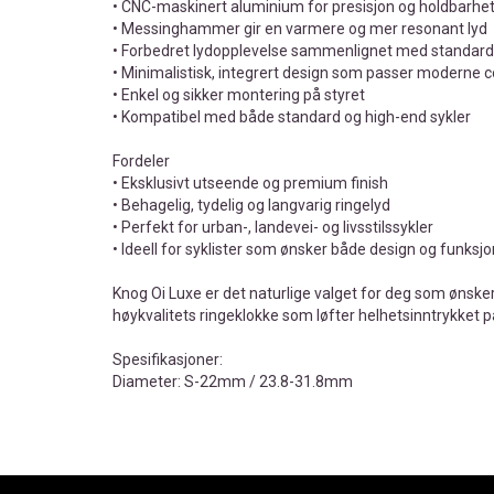
• CNC-maskinert aluminium for presisjon og holdbarhe
• Messinghammer gir en varmere og mer resonant lyd
• Forbedret lydopplevelse sammenlignet med standard
• Minimalistisk, integrert design som passer moderne c
• Enkel og sikker montering på styret
• Kompatibel med både standard og high-end sykler
Fordeler
• Eksklusivt utseende og premium finish
• Behagelig, tydelig og langvarig ringelyd
• Perfekt for urban-, landevei- og livsstilssykler
• Ideell for syklister som ønsker både design og funksjo
Knog Oi Luxe er det naturlige valget for deg som ønsker
høykvalitets ringeklokke som løfter helhetsinntrykket p
Spesifikasjoner:
Diameter: S-22mm / 23.8-31.8mm