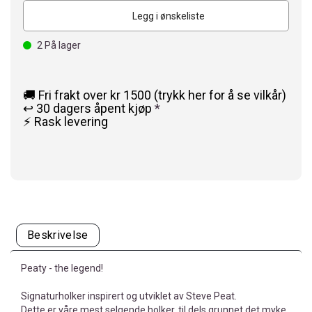
Legg i ønskeliste
2
På lager
🚚 Fri frakt over kr 1500 (trykk her for å se vilkår)
↩️ 30 dagers åpent kjøp
*
⚡ Rask levering
Beskrivelse
Peaty - the legend!
Signaturholker inspirert og utviklet av Steve Peat.
Dette er våre mest selgende holker, til dels grunnet det myke