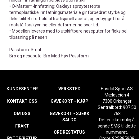
• O-Matter™-innfatning: Oakleys sprøytestøpte
termoplastiske innfatningsmateriale gir forbedret styrke og
fleksibilitet i forhold til tradisjonell acetat, og er bygget for å
motstå forskyvning eller deformering over tid.
• Modellen leveres med to utskiftbare neseputer for fleksibel
tilpasning på nesen
Passform: Smal
Bro og nesepute: Bro Med Høy Passform
KUNDESENTER
VERKSTED
Husdal Sport AS
Mælaveien 4
KONTAKT OSS
GAVEKORT - KJØP
7300 Orkanger
Sentralbord: 907 50
OM OSS
GAVEKORT - SJEKK
768
SALDO
Det er ikke mulig å
FRAKT
sende SMS til dette
ORDRESTATUS
nummeret.
BYTTE/RETUR
Orgnr. 925885908