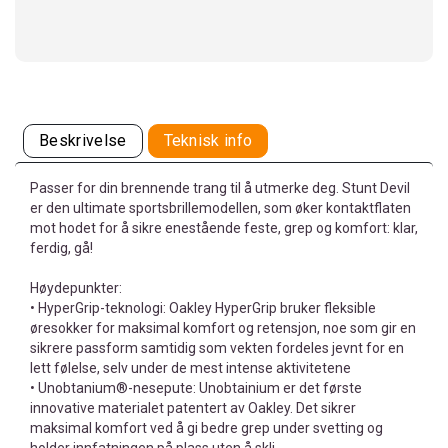
Beskrivelse
Teknisk info
Passer for din brennende trang til å utmerke deg. Stunt Devil
er den ultimate sportsbrillemodellen, som øker kontaktflaten
mot hodet for å sikre enestående feste, grep og komfort: klar,
ferdig, gå!
Høydepunkter:
• HyperGrip-teknologi: Oakley HyperGrip bruker fleksible
øresokker for maksimal komfort og retensjon, noe som gir en
sikrere passform samtidig som vekten fordeles jevnt for en
lett følelse, selv under de mest intense aktivitetene
• Unobtanium®-nesepute: Unobtainium er det første
innovative materialet patentert av Oakley. Det sikrer
maksimal komfort ved å gi bedre grep under svetting og
holder innfatningen på plass uten å skli