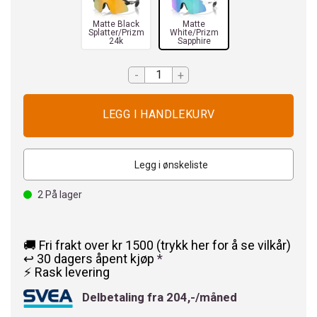
Matte Black
Matte
Splatter/Prizm
White/Prizm
24k
Sapphire
-
+
Legg i ønskeliste
2
På lager
🚚 Fri frakt over kr 1500 (trykk her for å se vilkår)
↩️ 30 dagers åpent kjøp
*
⚡ Rask levering
Delbetaling fra 204,-/måned