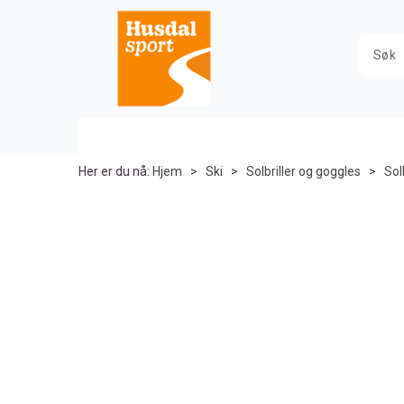
Her er du nå:
Hjem
>
Ski
>
Solbriller og goggles
>
Solb