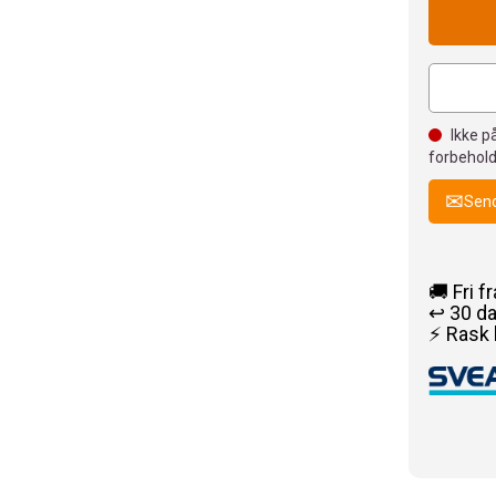
Ikke på
forbehold
Send
🚚 Fri f
↩️ 30 d
⚡ Rask 