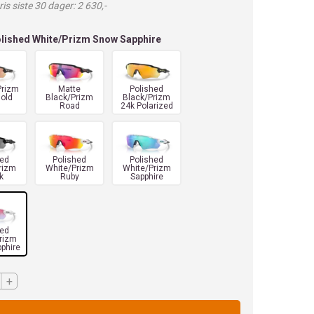
is siste 30 dager: 2 630,-
lished White/Prizm Snow Sapphire
Prizm
Matte
Polished
old
Black/Prizm
Black/Prizm
Road
24k Polarized
hed
Polished
Polished
rizm
White/Prizm
White/Prizm
k
Ruby
Sapphire
hed
rizm
phire
+