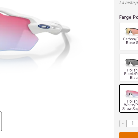
Laveste pr
Farge
Po
Carbon/
Rose G
Polis
Black/P
Blac
Polis
White/P
Snow Sap
-