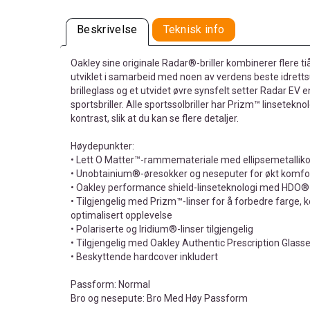
Beskrivelse
Teknisk info
Oakley sine originale Radar®-briller kombinerer flere t
utviklet i samarbeid med noen av verdens beste idrett
brilleglass og et utvidet øvre synsfelt setter Radar EV 
sportsbriller. Alle sportssolbriller har Prizm™ linsetekno
kontrast, slik at du kan se flere detaljer.
Høydepunkter:
• Lett O Matter™-rammemateriale med ellipsemetallik
• Unobtainium®-øresokker og neseputer for økt komfor
• Oakley performance shield-linseteknologi med HDO®
• Tilgjengelig med Prizm™-linser for å forbedre farge, k
optimalisert opplevelse
• Polariserte og Iridium®-linser tilgjengelig
• Tilgjengelig med Oakley Authentic Prescription Glass
• Beskyttende hardcover inkludert
Passform: Normal
Bro og nesepute: Bro Med Høy Passform