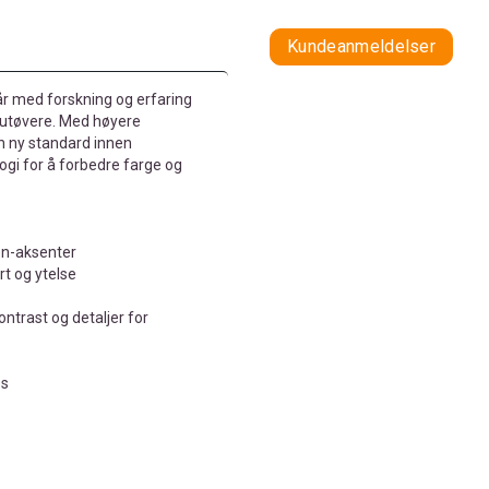
Kundeanmeldelser
iår med forskning og erfaring
sutøvere. Med høyere
en ny standard innen
logi for å forbedre farge og
on-aksenter
t og ytelse
ontrast og detaljer for
es