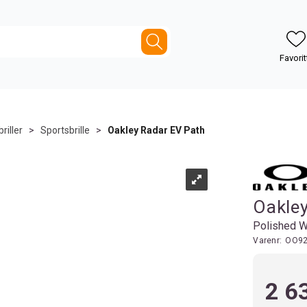
riller
>
Sportsbrille
>
Oakley Radar EV Path
Oakley
Polished W
Varenr:
OO92
2 6