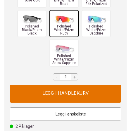
Rose Gold
Black/Prizm
Black/Prizm
Road
24k Polarized
Polished
Polished
Polished
Black/Prizm
White/Prizm
White/Prizm
Black
Ruby
Sapphire
Polished
White/Prizm
Snow Sapphire
-
+
Legg i ønskeliste
2
På lager