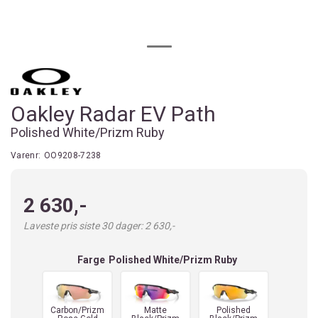
Oakley Radar EV Path
Polished White/Prizm Ruby
Varenr:
OO9208-7238
2 630,-
Laveste pris siste 30 dager: 2 630,-
Farge
Polished White/Prizm Ruby
Carbon/Prizm
Matte
Polished