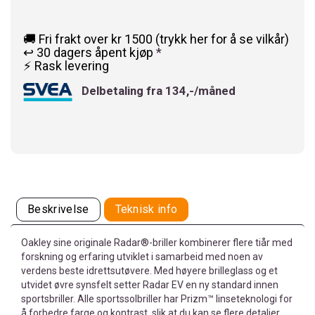
🚚 Fri frakt over kr 1500 (trykk her for å se vilkår)
↩️ 30 dagers åpent kjøp
*
⚡ Rask levering
Delbetaling fra 134,-/måned
Beskrivelse
Teknisk info
Oakley sine originale Radar®-briller kombinerer flere tiår med
forskning og erfaring utviklet i samarbeid med noen av
verdens beste idrettsutøvere. Med høyere brilleglass og et
utvidet øvre synsfelt setter Radar EV en ny standard innen
sportsbriller. Alle sportssolbriller har Prizm™ linseteknologi for
å forbedre farge og kontrast, slik at du kan se flere detaljer.