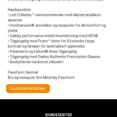
Høydepunkter:
• Lett O Matter™-rammemateriale med ellipsemetallikon-
aksenter
• Unobtainium®-øresokker og neseputer for økt komfort og
ytelse
• Oakley performance shield-linseteknologi med HDO®
• Tilgjengelig med Prizm™-linser for å forbedre farge,
kontrast og detaljer for optimalisert opplevelse
• Polariserte og Iridium®-linser tilgjengelig
• Tilgjengelig med Oakley Authentic Prescription Glasses
• Beskyttende hardcover inkludert
Passform: Normal
Bro og nesepute: Bro Med Høy Passform
Kundeanmeldelser
KUNDESENTER