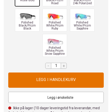
Rose Gold
Black/Prizm
Black/Prizm
Road
24k Polarized
Polished
Polished
Polished
Black/Prizm
White/Prizm
White/Prizm
Black
Ruby
Sapphire
Polished
White/Prizm
Snow Sapphire
-
+
Legg i ønskeliste
Ikke på lager (
10
dager leveringstid fra leverandør, med