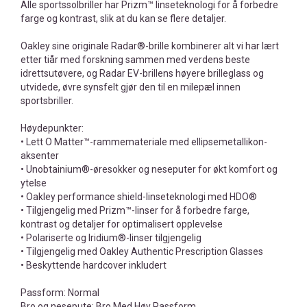
Alle sportssolbriller har Prizm™ linseteknologi for å forbedre
farge og kontrast, slik at du kan se flere detaljer.
Oakley sine originale Radar®-brille kombinerer alt vi har lært
etter tiår med forskning sammen med verdens beste
idrettsutøvere, og Radar EV-brillens høyere brilleglass og
utvidede, øvre synsfelt gjør den til en milepæl innen
sportsbriller.
Høydepunkter:
• Lett O Matter™-rammemateriale med ellipsemetallikon-
aksenter
• Unobtainium®-øresokker og neseputer for økt komfort og
ytelse
• Oakley performance shield-linseteknologi med HDO®
• Tilgjengelig med Prizm™-linser for å forbedre farge,
kontrast og detaljer for optimalisert opplevelse
• Polariserte og Iridium®-linser tilgjengelig
• Tilgjengelig med Oakley Authentic Prescription Glasses
• Beskyttende hardcover inkludert
Passform: Normal
Bro og nesepute: Bro Med Høy Passform