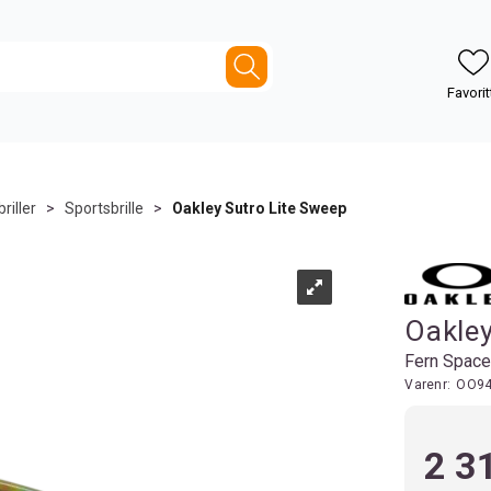
riller
>
Sportsbrille
>
Oakley Sutro Lite Sweep
Oakley
Fern Space
Varenr:
OO94
2 3