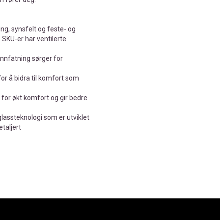
ng, synsfelt og feste- og
 SKU-er har ventilerte
nnfatning sørger for
or å bidra til komfort som
or økt komfort og gir bedre
lassteknologi som er utviklet
etaljert