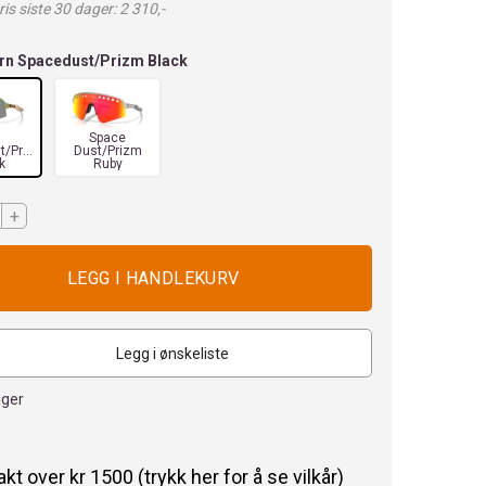
is siste 30 dager: 2 310,-
rn Spacedust/Prizm Black
n
Space
t/Prizm
Dust/Prizm
k
Ruby
+
Legg i ønskeliste
ager
rakt over kr 1500 (trykk her for å se vilkår)