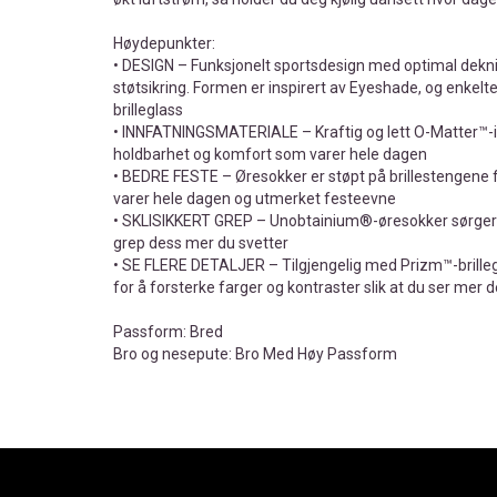
Høydepunkter:
• DESIGN – Funksjonelt sportsdesign med optimal dekni
støtsikring. Formen er inspirert av Eyeshade, og enkelte
brilleglass
• INNFATNINGSMATERIALE – Kraftig og lett O-Matter™-i
holdbarhet og komfort som varer hele dagen
• BEDRE FESTE – Øresokker er støpt på brillestengene f
varer hele dagen og utmerket festeevne
• SKLISIKKERT GREP – Unobtainium®-øresokker sørger f
grep dess mer du svetter
• SE FLERE DETALJER – Tilgjengelig med Prizm™-brilleg
for å forsterke farger og kontraster slik at du ser mer d
Passform: Bred
Bro og nesepute: Bro Med Høy Passform