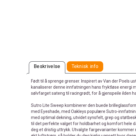
Beskrivelse
Teknisk info
Født til å sprenge grenser. Inspirert av Van der Poels ust
kanaliserer denne innfatningen hans fryktløse energi m
sølvfarget sateng til racingrødt, for å gjenspeile ilden 
Sutro Lite Sweep kombinerer den buede brilleglassfor
med Eyeshade, med Oakleys populære Sutro-innfatning.
med optimal dekning, utvidet synsfelt, grep og støtbes
til det perfekte valget for holdbarhet og komfort hele 
deg et dristig uttrykk. Utvalgte fargevarianter kommer m
økt luftstrøm, så holder du deg kjølig uansett hvor dage