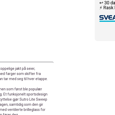
↩️ 30 d
⚡ Rask 
oppelige jakt på seier,
ed farger som skifter fra
han tar med seg til hver etappe.
men som først ble populær
 Et funksjonelt sportsdesign
kyttelse gjør Sutro Lite Sweep
dagen, samtidig som den gir
ed ventilerte brilleglass for
n fører deg.