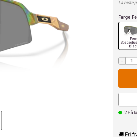
Laveste pr
Farge
Fe
Fer
Spacedus
Blac
-
2
På l
🚚 Fri f