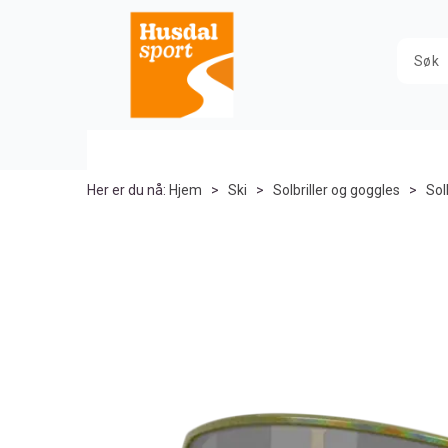
Her er du nå:
Hjem
>
Ski
>
Solbriller og goggles
>
Solb