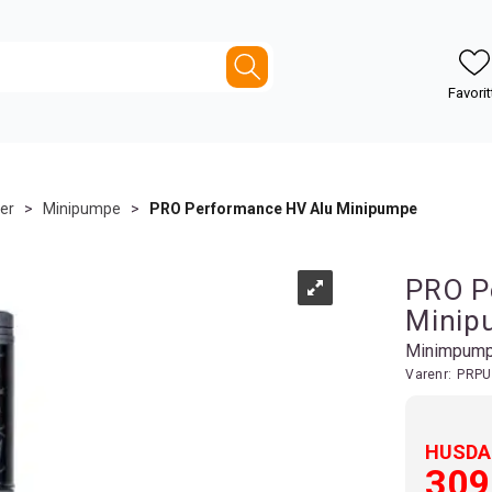
er
>
Minipumpe
>
PRO Performance HV Alu Minipumpe
PRO P
Minip
Minimpumpe
Varenr:
PRPU
HUSDAL
309