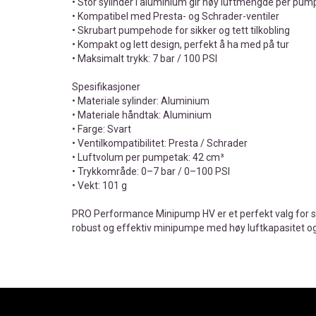
• Stor sylinder i aluminium gir høy luftmengde per pum
• Kompatibel med Presta- og Schrader-ventiler
• Skrubart pumpehode for sikker og tett tilkobling
• Kompakt og lett design, perfekt å ha med på tur
• Maksimalt trykk: 7 bar / 100 PSI
Spesifikasjoner
• Materiale sylinder: Aluminium
• Materiale håndtak: Aluminium
• Farge: Svart
• Ventilkompatibilitet: Presta / Schrader
• Luftvolum per pumpetak: 42 cm³
• Trykkområde: 0–7 bar / 0–100 PSI
• Vekt: 101 g
PRO Performance Minipump HV er et perfekt valg for sy
robust og effektiv minipumpe med høy luftkapasitet o