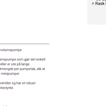
⚡ Rask 
øyvolumspumpe
umspumpe som gjør det enkelt
eller er ute på lange
uftmengde per pumpetak, slik at
e minipumper.
ntiler og har et robust
itestyrke.