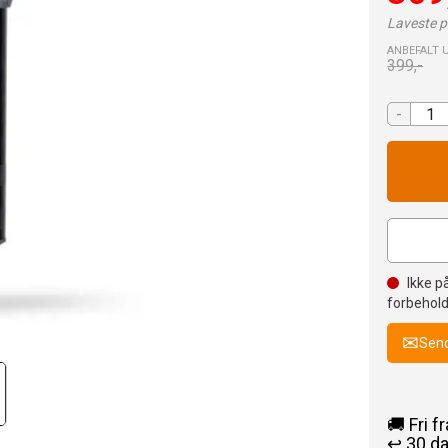
Laveste pr
ANBEFALT 
399,-
-
Ikke på
forbehold
Send
🚚 Fri f
↩️ 30 d