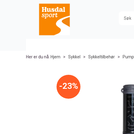
Her er du nå:
Hjem
>
Sykkel
>
Sykkeltilbehør
>
Pump
23%