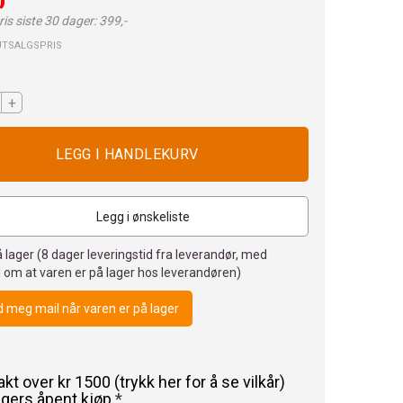
is siste 30 dager: 399,-
UTSALGSPRIS
+
Legg i ønskeliste
 lager (
8
dager leveringstid fra leverandør, med
 om at varen er på lager hos leverandøren)
 meg mail når varen er på lager
rakt over kr 1500 (trykk her for å se vilkår)
agers åpent kjøp
*