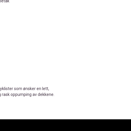
petak
klister som ønsker en lett,
g rask oppumping av dekkene.