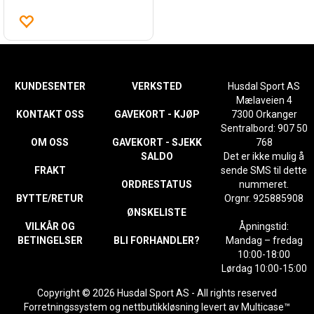
KUNDESENTER
VERKSTED
Husdal Sport AS
Mælaveien 4
KONTAKT OSS
GAVEKORT - KJØP
7300 Orkanger
Sentralbord: 907 50
OM OSS
GAVEKORT - SJEKK
768
SALDO
Det er ikke mulig å
FRAKT
sende SMS til dette
ORDRESTATUS
nummeret.
BYTTE/RETUR
Orgnr. 925885908
ØNSKELISTE
VILKÅR OG
Åpningstid:
BETINGELSER
BLI FORHANDLER?
Mandag – fredag
10:00-18:00
Lørdag 10:00-15:00
Copyright © 2026 Husdal Sport AS - All rights reserved
Forretningssystem
og
nettbutikkløsning
levert av
Multicase™