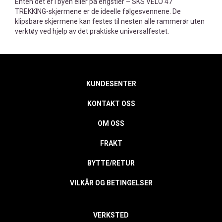
Enten det er i byen eller på engstier – SKS VELO 47
TREKKING-skjermene er de ideelle følgesvennene. De
klipsbare skjermene kan festes til nesten alle rammerør uten
verktøy ved hjelp av det praktiske universalfestet.
KUNDESENTER
KONTAKT OSS
OM OSS
FRAKT
BYTTE/RETUR
VILKÅR OG BETINGELSER
VERKSTED