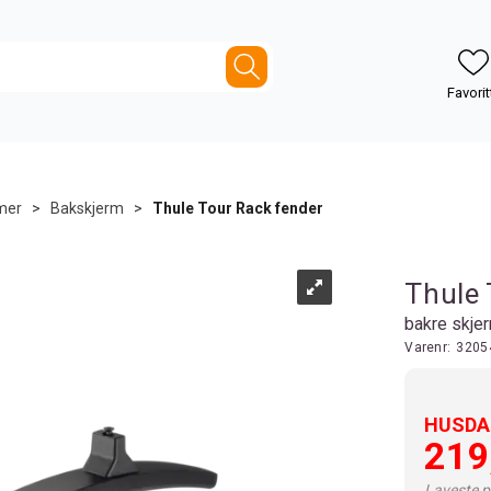
mer
>
Bakskjerm
>
Thule Tour Rack fender
Thule 
bakre skje
Varenr:
3205
HUSDAL
219
Laveste pr