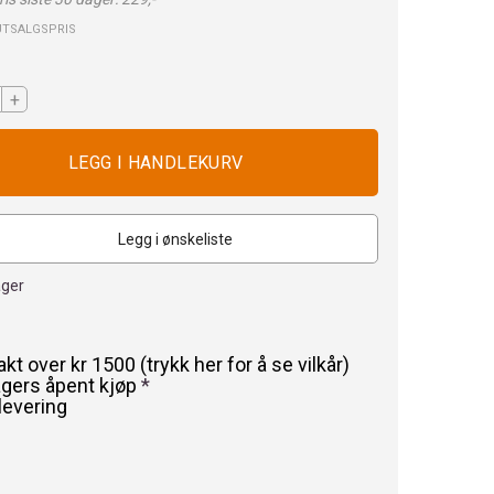
UTSALGSPRIS
+
Legg i ønskeliste
ager
rakt over kr 1500 (trykk her for å se vilkår)
agers åpent kjøp
*
levering