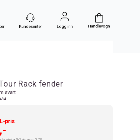
Handlevogn
Logg inn
Tour Rack fender
rm svart
484
-pris
,-
is siste 30 dager: 229,-