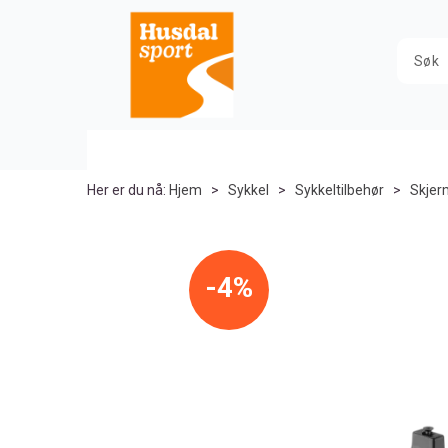
Her er du nå:
Hjem
>
Sykkel
>
Sykkeltilbehør
>
Skjer
4%