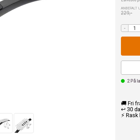
ANBEFALT 
229,-
-
2
På l
🚚 Fri f
↩️ 30 d
⚡ Rask 