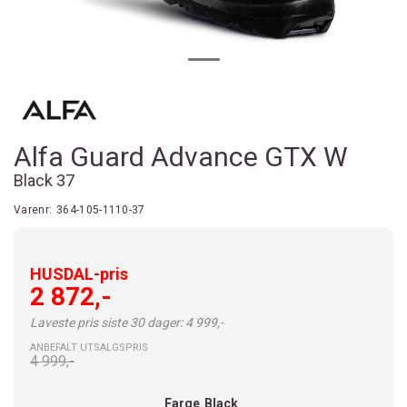
Alfa Guard Advance GTX W
Black 37
Varenr:
364-105-1110-37
HUSDAL-pris
2 872,-
Laveste pris siste 30 dager: 4 999,-
ANBEFALT UTSALGSPRIS
4 999,-
Farge
Black