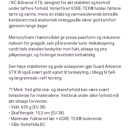
/ BC Advance GTX, designet for økt stabilitet og kontroll
under tøffere forhold. Vinterfôret GORE-TEX® holder føttene
tørre og varme, mens en stabil og varmeisolerende binnsåle
kombinert med anatomisk innleggssåle sikrer god komfort
gjennom lange dager.
Memoryfoam i hælområdet gir presis passform og reduserer
risikoen for gnagsår, selv på krevende turer. Helkalosjering
rundt hele støvelen beskytter mot fukt, slitasje og ytre
påkjenninger, og forlenger levetiden betraktelig.
Den høye stabiliteten og gode isolasjonen gjør Guard Advance
GTX W også svært godt egnet til turskøyting, i tillegg til fjell-
og langrennsski i røft terreng.
?? Merk: Ved gitte snø- og skareforhold kan være svært
belastende for materialene. Ved bruk under slike forhold må
økt slitasje forventes.
• Vekt: 635 g (EU 38)
• Skaftlengde: 15,5 cm (EU 38)
• Materiale: Fullnarvet lær + GORE-TEX® Isolerende
• Såle: Rottefella BC