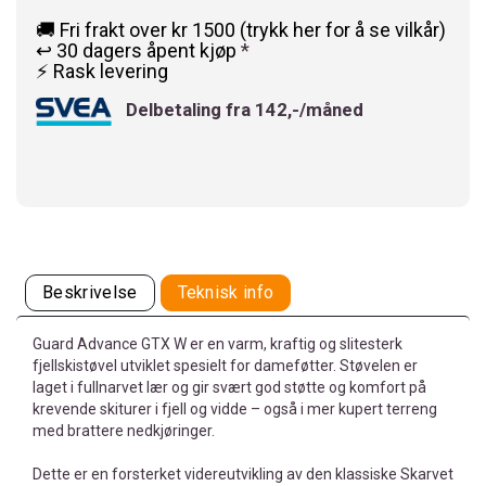
🚚 Fri frakt over kr 1500 (trykk her for å se vilkår)
↩️ 30 dagers åpent kjøp
*
⚡ Rask levering
Delbetaling fra 142,-/måned
Beskrivelse
Teknisk info
Guard Advance GTX W er en varm, kraftig og slitesterk
fjellskistøvel utviklet spesielt for dameføtter. Støvelen er
laget i fullnarvet lær og gir svært god støtte og komfort på
krevende skiturer i fjell og vidde – også i mer kupert terreng
med brattere nedkjøringer.
Dette er en forsterket videreutvikling av den klassiske Skarvet