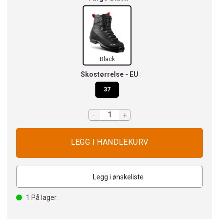
Black
Skostørrelse - EU
37
-
+
Legg i ønskeliste
1
På lager